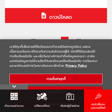
ดาวน์โหลด
1
2
4
5
6
...
เราใช้คุกกี้เพื่อช่วยให้ไซต์ของเราทำงานได้อย่างถูกต้อง แสดง
เนื้อหาและโฆษณาที่ตรงกับความสนใจของผู้ใช้ เปิดให้ใช้คุณสมบัติ
ทางโซเชียลมีเดีย และเพื่อวิเคราะห์การเข้าถึงข้อมูลของเรา เรายัง
แบ่งปันข้อมูลการใช้งานไซต์กับพาร์ทเนอร์โซเชียลมีเดีย การโฆษณา
และพาร์ทเนอร์การวิเคราะห์ของเราอีกด้วย
Privacy Policy
การตั้งค่าคุกกี้
ปฏิเสธทั้งหมด
ยอมรับคุกกี้ทั้งหมด
สนใจซื้อรถ
คำนวณ
ค่างวด
เปรียบเทียบ
ค้นหา
ผู้จำหน่าย
มอเตอร์ไซค์