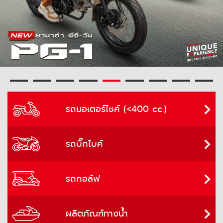
รถมอเตอร์ไซค์ (<400 cc.)
รถบิ๊กไบค์
รถกอล์ฟ
ผลิตภัณฑ์ทางน้ำ