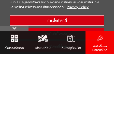
แบ่งปันข้อมูลการใช้งานไซต์กับพาร์ทเนอร์โซเชียลมีเดีย การโฆษณา
|
|
WARRANTY
Terms & Conditions
และพาร์ทเนอร์การวิเคราะห์ของเราอีกด้วย
Privacy Policy
นโยบายความเป็นส่วนตัว
COPYRIGHT 2021 THAI YAMAHA MOTOR CO.,LTD. ALL RIGHTS
การตั้งค่าคุกกี้
RESERVED
ปฏิเสธทั้งหมด
ยอมรับคุกกี้ทั้งหมด
สนใจซื้อรถ
คำนวณ
ค่างวด
เปรียบเทียบ
ค้นหา
ผู้จำหน่าย
มอเตอร์ไซค์