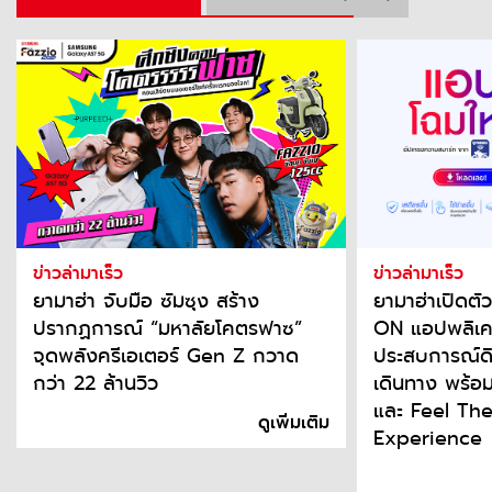
ข่าวล่ามาเร็ว
ข่าวล่ามาเร็ว
ยามาฮ่า จับมือ ซัมซุง สร้าง
ยามาฮ่าเปิด
ปรากฏการณ์ “มหาลัยโคตรฟาซ”
ON แอปพลิเคช
จุดพลังครีเอเตอร์ Gen Z กวาด
ประสบการณ์ดิจ
กว่า 22 ล้านวิว
เดินทาง พร้
และ Feel Th
ดูเพิ่มเติม
Experience