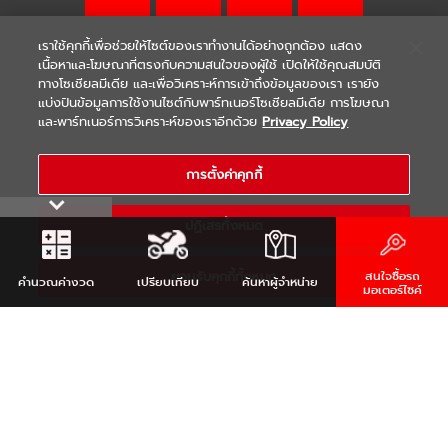
เราใช้คุกกี้เพื่อช่วยให้ไซต์ของเราทำงานได้อย่างถูกต้อง แสดง
เนื้อหาและโฆษณาที่ตรงกับความสนใจของผู้ใช้ เปิดให้ใช้คุณสมบัติ
ทางโซเชียลมีเดีย และเพื่อวิเคราะห์การเข้าถึงข้อมูลของเรา เรายัง
แบ่งปันข้อมูลการใช้งานไซต์กับพาร์ทเนอร์โซเชียลมีเดีย การโฆษณา
|
|
WARRANTY
Terms & Conditions
และพาร์ทเนอร์การวิเคราะห์ของเราอีกด้วย
Privacy Policy
นโยบายความเป็นส่วนตัว
COPYRIGHT 2021 THAI YAMAHA MOTOR CO.,LTD. ALL RIGHTS
การตั้งค่าคุกกี้
RESERVED
ปฏิเสธทั้งหมด
ยอมรับคุกกี้ทั้งหมด
สนใจซื้อรถ
คำนวณ
ค่างวด
เปรียบเทียบ
ค้นหา
ผู้จำหน่าย
มอเตอร์ไซค์