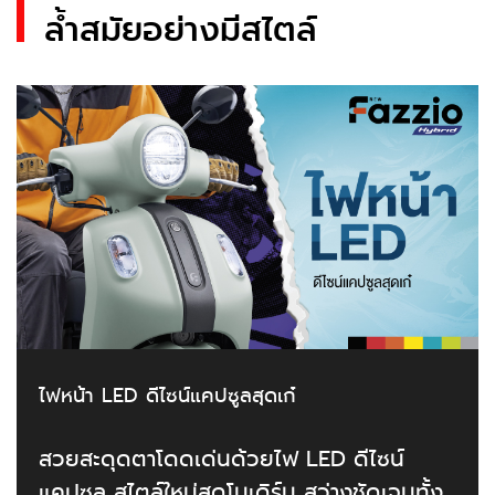
ล้ำสมัยอย่างมีสไตล์
ไฟหน้า LED ดีไซน์แคปซูลสุดเก๋
สวยสะดุดตาโดดเด่นด้วยไฟ LED ดีไซน์
แคปซูล สไตล์ใหม่สุดโมเดิร์น สว่างชัดเจนทั้ง