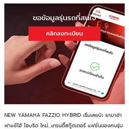
ขอข้อมูลรุ่นรถที่สนใจ
คลิกลงทะเบียน
NEW YAMAHA FAZZIO HYBRID เริ่มเลยป่ะ ยามาฮ่า
ฟาซซิโอ้ ไฮบริด ใหม่…เทรนดี้สกู๊ตเตอร์ แฟชั่นของคนรุ่น