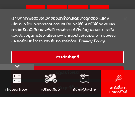
เราใช้คุกกี้เพื่อช่วยให้ไซต์ของเราทำงานได้อย่างถูกต้อง แสดง
เนื้อหาและโฆษณาที่ตรงกับความสนใจของผู้ใช้ เปิดให้ใช้คุณสมบัติ
ทางโซเชียลมีเดีย และเพื่อวิเคราะห์การเข้าถึงข้อมูลของเรา เรายัง
แบ่งปันข้อมูลการใช้งานไซต์กับพาร์ทเนอร์โซเชียลมีเดีย การโฆษณา
|
|
WARRANTY
Terms & Conditions
และพาร์ทเนอร์การวิเคราะห์ของเราอีกด้วย
Privacy Policy
นโยบายความเป็นส่วนตัว
COPYRIGHT 2021 THAI YAMAHA MOTOR CO.,LTD. ALL RIGHTS
การตั้งค่าคุกกี้
RESERVED
ปฏิเสธทั้งหมด
ยอมรับคุกกี้ทั้งหมด
สนใจซื้อรถ
คำนวณ
ค่างวด
เปรียบเทียบ
ค้นหา
ผู้จำหน่าย
มอเตอร์ไซค์