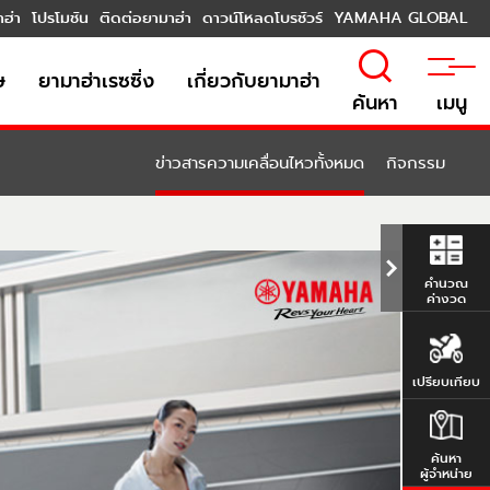
าฮ่า
โปรโมชัน
ติดต่อยามาฮ่า
ดาวน์โหลดโบรชัวร์
YAMAHA GLOBAL
ษ
ยามาฮ่าเรซซิ่ง
เกี่ยวกับยามาฮ่า
ค้นหา
เมนู
ข่าวสารความเคลื่อนไหวทั้งหมด
กิจกรรม
คำนวณ
ค่างวด
เปรียบเทียบ
ค้นหา
ผู้จำหน่าย