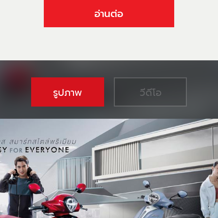
อ่านต่อ
รูปภาพ
วีดีโอ