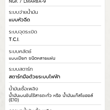
NGK / LMAR8A-9
ระบบจ่ายน้ำมัน
แบบหัวฉีด
ระบบจุดระเบิด
T.C.I.
ระบบคลัตช์
แบบเปียก ชนิดหลายแผ่น
ระบบสตาร์ท
สตาร์ทมือด้วยระบบไฟฟ้า
น้ำมันเชื้อเพลิง
น้ำมันเบนซินไร้สารตะกั่ว หรือ น้ำมันแก๊สโซฮอล์
(E10)