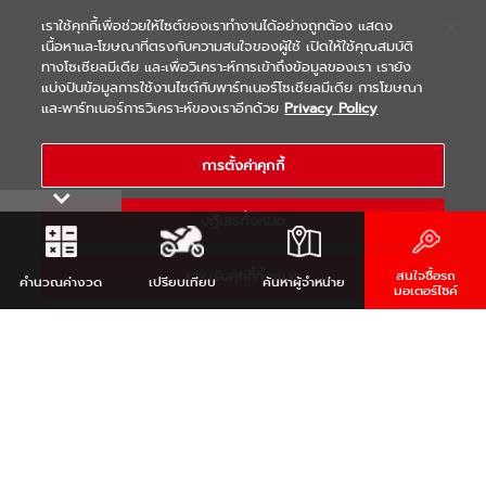
เราใช้คุกกี้เพื่อช่วยให้ไซต์ของเราทำงานได้อย่างถูกต้อง แสดง
เนื้อหาและโฆษณาที่ตรงกับความสนใจของผู้ใช้ เปิดให้ใช้คุณสมบัติ
ทางโซเชียลมีเดีย และเพื่อวิเคราะห์การเข้าถึงข้อมูลของเรา เรายัง
แบ่งปันข้อมูลการใช้งานไซต์กับพาร์ทเนอร์โซเชียลมีเดีย การโฆษณา
|
|
WARRANTY
Terms & Conditions
และพาร์ทเนอร์การวิเคราะห์ของเราอีกด้วย
Privacy Policy
นโยบายความเป็นส่วนตัว
COPYRIGHT 2021 THAI YAMAHA MOTOR CO.,LTD. ALL RIGHTS
การตั้งค่าคุกกี้
RESERVED
ปฏิเสธทั้งหมด
ยอมรับคุกกี้ทั้งหมด
สนใจซื้อรถ
คำนวณ
ค่างวด
เปรียบเทียบ
ค้นหา
ผู้จำหน่าย
มอเตอร์ไซค์