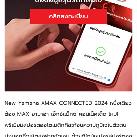
คลิกลงทะเบียน
New Yamaha XMAX CONNECTED 2024 หนึ่งเดียว
ต้อง MAX ยามาฮ่า เอ็กซ์แม็กซ์ คอนเน็คเต็ด ใหม่!
พรีเมียมสปอร์ตออโตเมติกที่สะท้อนความภูมิใจในตัวตน
บ่งบอกถึงสไตล์อย่างชัดเจน ด้วยดีไซน์ซูเปอร์สปอร์ตออ