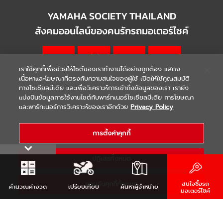
YAMAHA SOCIETY THAILAND
สังคมออนไลน์ของคนรักรถมอเตอร์ไซค์
เราใช้คุกกี้เพื่อช่วยให้ไซต์ของเราทำงานได้อย่างถูกต้อง แสดง
เนื้อหาและโฆษณาที่ตรงกับความสนใจของผู้ใช้ เปิดให้ใช้คุณสมบัติ
ทางโซเชียลมีเดีย และเพื่อวิเคราะห์การเข้าถึงข้อมูลของเรา เรายัง
แบ่งปันข้อมูลการใช้งานไซต์กับพาร์ทเนอร์โซเชียลมีเดีย การโฆษณา
|
|
WARRANTY
Terms & Conditions
และพาร์ทเนอร์การวิเคราะห์ของเราอีกด้วย
Privacy Policy
นโยบายความเป็นส่วนตัว
COPYRIGHT 2021 THAI YAMAHA MOTOR CO.,LTD. ALL RIGHTS
การตั้งค่าคุกกี้
RESERVED
ปฏิเสธทั้งหมด
ยอมรับคุกกี้ทั้งหมด
สนใจซื้อรถ
คำนวณ
ค่างวด
เปรียบเทียบ
ค้นหา
ผู้จำหน่าย
มอเตอร์ไซค์