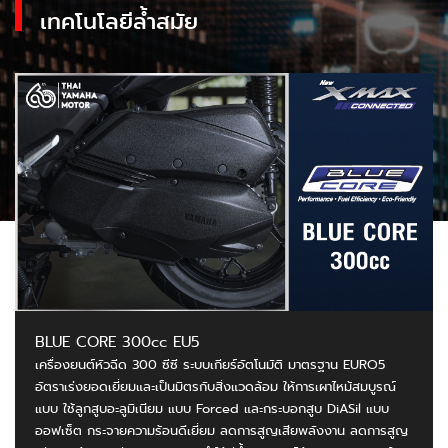
เทคโนโลยีล้ำสมัย
BLUE CORE 300cc EU5
เครื่องยนต์หัวฉีด 300 ซีซี ระบบเกียร์อัตโนมัติ มาตรฐาน EURO5
อัตราเร่งยอดเยี่ยมและเป็นมิตรกับสิ่งแวดล้อม ให้การเผาไหม้สมบูรณ์
แบบ ใช้ลูกสูบอะลูมิเนียม แบบ Forced และกระบอกสูบ DiASil แบบ
ออฟเซ็ต กระจายความร้อนดีเยี่ยม ลดการสูญเสียพลังงาน ลดการสูญ