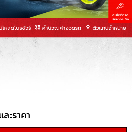
สนใจซื้อรถ
มอเตอร์ไซค์
์โหลดโบรชัวร์
คำนวณค่างวดรถ
ตัวแทนจำหน่าย
นและราคา