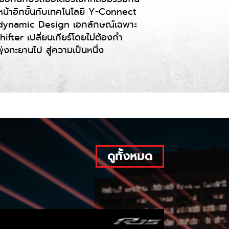
้ำหน้าอีกขั้นกับเทคโนโลยี Y-Connect
 Aerodynamic Design เอกลักษณ์เฉพาะ
ter เปลี่ยนเกียร์โดยไม่ต้องกำ
งทะยานไป สู่ความเป็นหนึ่ง
ดูทั้งหมด
DUAL CHA