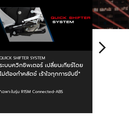
ดิสก์เบ
ป้องกันก
คับขัน*
*เฉพาะในรุ
QUICK SHIFTER SYSTEM
ระบบควิกชิพเตอร์ เปลี่ยนเกียร์โดย
ไม่ต้องกำคลัตช์ เร้าใจทุกการขับขี่*
*เฉพาะในรุ่น R15M Connected-ABS