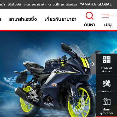
าฮ่า
โปรโมชัน
ติดต่อยามาฮ่า
ดาวน์โหลดโบรชัวร์
YAMAHA GLOBAL
ษ
ยามาฮ่าเรซซิ่ง
เกี่ยวกับยามาฮ่า
ค้นหา
เมนู
คำนวณ
ค่างวด
เปรียบเทียบ
ค้นหา
ผู้จำหน่าย