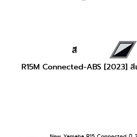
สี
R15M Connected-ABS [2023] สี
New Yamaha R15 Connected ปี 2023