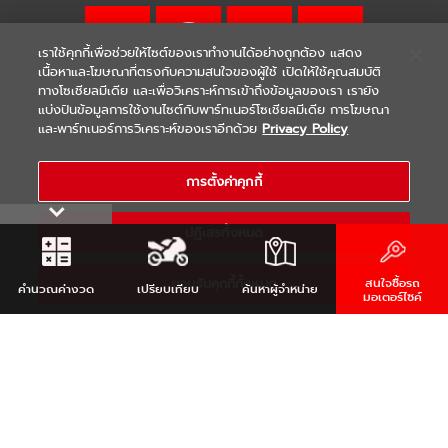
เราใช้คุกกี้เพื่อช่วยให้ไซต์ของเราทำงานได้อย่างถูกต้อง แสดง
เนื้อหาและโฆษณาที่ตรงกับความสนใจของผู้ใช้ เปิดให้ใช้คุณสมบัติ
ทางโซเชียลมีเดีย และเพื่อวิเคราะห์การเข้าถึงข้อมูลของเรา เรายัง
แบ่งปันข้อมูลการใช้งานไซต์กับพาร์ทเนอร์โซเชียลมีเดีย การโฆษณา
|
|
WARRANTY
Terms & Conditions
และพาร์ทเนอร์การวิเคราะห์ของเราอีกด้วย
Privacy Policy
นโยบายความเป็นส่วนตัว
COPYRIGHT 2021 THAI YAMAHA MOTOR CO.,LTD. ALL RIGHTS
การตั้งค่าคุกกี้
RESERVED
ปฏิเสธทั้งหมด
ยอมรับคุกกี้ทั้งหมด
สนใจซื้อรถ
คำนวณ
ค่างวด
เปรียบเทียบ
ค้นหา
ผู้จำหน่าย
มอเตอร์ไซค์