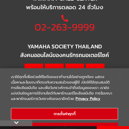
พร้อมให้บริการตลอด 24 ชั่วโมง
02-263-9999
YAMAHA SOCIETY THAILAND
สังคมออนไลน์ของคนรักรถมอเตอร์ไซค์
เราใช้คุกกี้เพื่อช่วยให้ไซต์ของเราทำงานได้อย่างถูกต้อง แสดง
เนื้อหาและโฆษณาที่ตรงกับความสนใจของผู้ใช้ เปิดให้ใช้คุณสมบัติ
ทางโซเชียลมีเดีย และเพื่อวิเคราะห์การเข้าถึงข้อมูลของเรา เรายัง
แบ่งปันข้อมูลการใช้งานไซต์กับพาร์ทเนอร์โซเชียลมีเดีย การโฆษณา
|
|
WARRANTY
Terms & Conditions
และพาร์ทเนอร์การวิเคราะห์ของเราอีกด้วย
Privacy Policy
นโยบายความเป็นส่วนตัว
COPYRIGHT 2021 THAI YAMAHA MOTOR CO.,LTD. ALL RIGHTS
การตั้งค่าคุกกี้
RESERVED
ปฏิเสธทั้งหมด