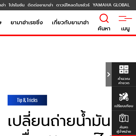
าฮ่า
โปรโมชัน
ติดต่อยามาฮ่า
ดาวน์โหลดโบรชัวร์
YAMAHA GLOBAL
ษ
ยามาฮ่าเรซซิ่ง
เกี่ยวกับยามาฮ่า
ค้นหา
เมนู
คำนวณ
ค่างวด
Tip & Tricks
เปรียบเทียบ
เปลี่ยนถ่ายน้ำมัน
ค้นหา
ผู้จำหน่าย