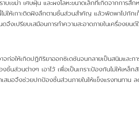
ยคราบเขม่า เศษฝุ่น และผงโลหะขนาดเล็กที่เกิดจากการสึกห
ม่ให้เกาะติดฝังลึกตามชิ้นส่วนสำคัญ แล้วพัดพาไปกักเก็บ
ำหนดจึงเปรียบเสมือนการทำความสะอาดภายในเครื่องยนต์ใ
อาจก่อให้เกิดปฏิกิริยาออกซิเดชันจนกลายเป็นสนิมและการก
งชิ้นส่วนต่างๆ เอาไว้ เพื่อเป็นเกราะป้องกันไม่ให้เหล็
สม่ำเสมอจึงช่วยปกป้องชิ้นส่วนภายในให้แข็งแรงทนทาน ลด