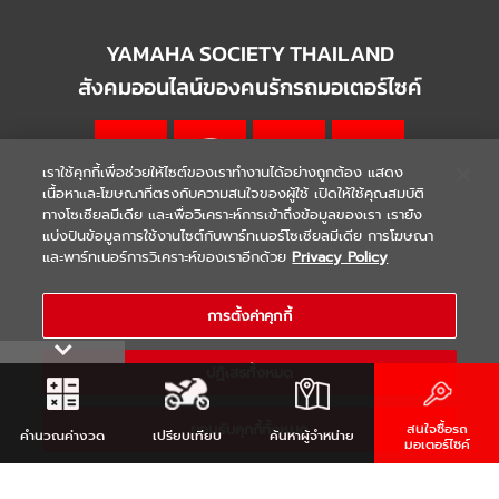
YAMAHA SOCIETY THAILAND
สังคมออนไลน์ของคนรักรถมอเตอร์ไซค์
เราใช้คุกกี้เพื่อช่วยให้ไซต์ของเราทำงานได้อย่างถูกต้อง แสดง
เนื้อหาและโฆษณาที่ตรงกับความสนใจของผู้ใช้ เปิดให้ใช้คุณสมบัติ
ทางโซเชียลมีเดีย และเพื่อวิเคราะห์การเข้าถึงข้อมูลของเรา เรายัง
แบ่งปันข้อมูลการใช้งานไซต์กับพาร์ทเนอร์โซเชียลมีเดีย การโฆษณา
|
|
WARRANTY
Terms & Conditions
และพาร์ทเนอร์การวิเคราะห์ของเราอีกด้วย
Privacy Policy
นโยบายความเป็นส่วนตัว
COPYRIGHT 2021 THAI YAMAHA MOTOR CO.,LTD. ALL RIGHTS
RESERVED
การตั้งค่าคุกกี้
ปฏิเสธทั้งหมด
ยอมรับคุกกี้ทั้งหมด
สนใจซื้อรถ
คำนวณ
ค่างวด
เปรียบเทียบ
ค้นหา
ผู้จำหน่าย
มอเตอร์ไซค์