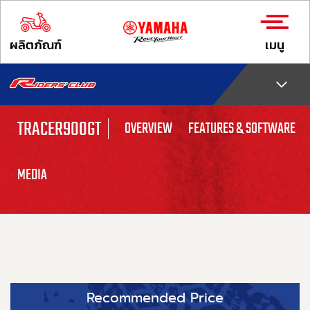
ผลิตภัณฑ์
เมนู
TRACER900GT
OVERVIEW
FEATURES & SOFTWARE
MEDIA
Recommended Price