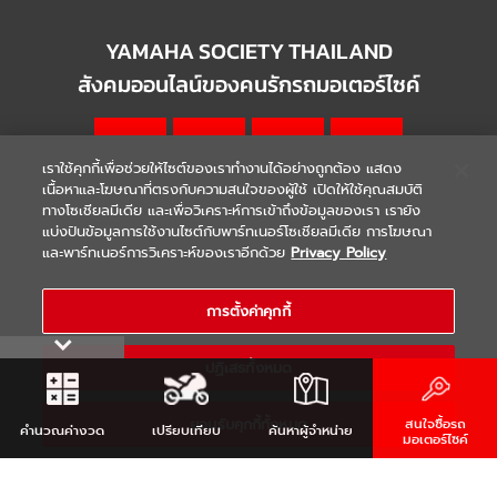
YAMAHA SOCIETY THAILAND
สังคมออนไลน์ของคนรักรถมอเตอร์ไซค์
เราใช้คุกกี้เพื่อช่วยให้ไซต์ของเราทำงานได้อย่างถูกต้อง แสดง
เนื้อหาและโฆษณาที่ตรงกับความสนใจของผู้ใช้ เปิดให้ใช้คุณสมบัติ
ทางโซเชียลมีเดีย และเพื่อวิเคราะห์การเข้าถึงข้อมูลของเรา เรายัง
แบ่งปันข้อมูลการใช้งานไซต์กับพาร์ทเนอร์โซเชียลมีเดีย การโฆษณา
|
|
WARRANTY
Terms & Conditions
และพาร์ทเนอร์การวิเคราะห์ของเราอีกด้วย
Privacy Policy
นโยบายความเป็นส่วนตัว
COPYRIGHT 2021 THAI YAMAHA MOTOR CO.,LTD. ALL RIGHTS
การตั้งค่าคุกกี้
RESERVED
ปฏิเสธทั้งหมด
ยอมรับคุกกี้ทั้งหมด
สนใจซื้อรถ
คำนวณ
ค่างวด
เปรียบเทียบ
ค้นหา
ผู้จำหน่าย
มอเตอร์ไซค์