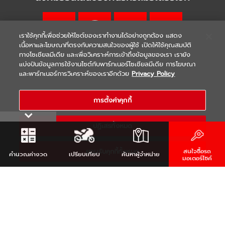
เราใช้คุกกี้เพื่อช่วยให้ไซต์ของเราทำงานได้อย่างถูกต้อง แสดง
เนื้อหาและโฆษณาที่ตรงกับความสนใจของผู้ใช้ เปิดให้ใช้คุณสมบัติ
ทางโซเชียลมีเดีย และเพื่อวิเคราะห์การเข้าถึงข้อมูลของเรา เรายัง
แบ่งปันข้อมูลการใช้งานไซต์กับพาร์ทเนอร์โซเชียลมีเดีย การโฆษณา
|
|
WARRANTY
Terms & Conditions
และพาร์ทเนอร์การวิเคราะห์ของเราอีกด้วย
Privacy Policy
นโยบายความเป็นส่วนตัว
COPYRIGHT 2021 THAI YAMAHA MOTOR CO.,LTD. ALL RIGHTS
การตั้งค่าคุกกี้
RESERVED
ปฏิเสธทั้งหมด
ยอมรับคุกกี้ทั้งหมด
สนใจซื้อรถ
คำนวณ
ค่างวด
เปรียบเทียบ
ค้นหา
ผู้จำหน่าย
มอเตอร์ไซค์