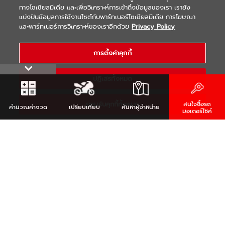
ทางโซเชียลมีเดีย และเพื่อวิเคราะห์การเข้าถึงข้อมูลของเรา เรายัง
แบ่งปันข้อมูลการใช้งานไซต์กับพาร์ทเนอร์โซเชียลมีเดีย การโฆษณา
|
|
WARRANTY
Terms & Conditions
และพาร์ทเนอร์การวิเคราะห์ของเราอีกด้วย
Privacy Policy
นโยบายความเป็นส่วนตัว
COPYRIGHT 2021 THAI YAMAHA MOTOR CO.,LTD. ALL RIGHTS
การตั้งค่าคุกกี้
RESERVED
ปฏิเสธทั้งหมด
ยอมรับคุกกี้ทั้งหมด
สนใจซื้อรถ
คำนวณ
ค่างวด
เปรียบเทียบ
ค้นหา
ผู้จำหน่าย
มอเตอร์ไซค์