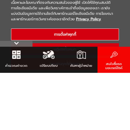
เนื้อหาและโฆษณาที่ตรงกับความสนใจของผู้ใช้ เปิดให้ใช้คุณสมบัติ
ทางโซเชียลมีเดีย และเพื่อวิเคราะห์การเข้าถึงข้อมูลของเรา เรายัง
แบ่งปันข้อมูลการใช้งานไซต์กับพาร์ทเนอร์โซเชียลมีเดีย การโฆษณา
|
|
WARRANTY
Terms & Conditions
และพาร์ทเนอร์การวิเคราะห์ของเราอีกด้วย
Privacy Policy
นโยบายความเป็นส่วนตัว
COPYRIGHT 2021 THAI YAMAHA MOTOR CO.,LTD. ALL RIGHTS
การตั้งค่าคุกกี้
RESERVED
ปฏิเสธทั้งหมด
ยอมรับคุกกี้ทั้งหมด
สนใจซื้อรถ
คำนวณ
ค่างวด
เปรียบเทียบ
ค้นหา
ผู้จำหน่าย
มอเตอร์ไซค์