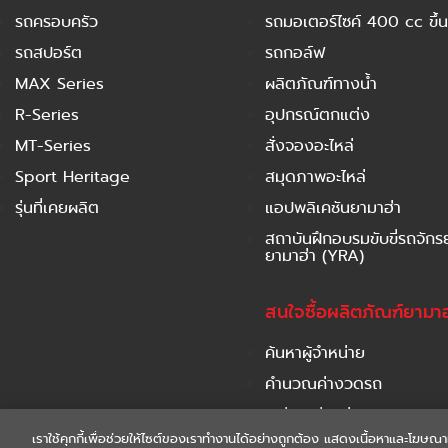
รถครอบครัว
รถมอเตอร์ไซค์ 400 cc ขึ้น
รถสปอร์ต
รถกอล์ฟ
MAX Series
ผลิตภัณฑ์ทางน้ำ
R-Series
อุปกรณ์ตกแต่ง
MT-Series
สั่งจองอะไหล่
Sport Heritage
สมุดภาพอะไหล่
รุ่นที่เคยผลิต
แอปพลิเคชันยามาฮ่า
สถาบันฝึกอบรมขับขี่รถจัก
ยามาฮ่า (YRA)
สนใจซื้อผลิตภัณฑ์ยามาฮ
ค้นหาผู้จำหน่าย
คำนวณค่างวดรถ
เปรียบเทียบรุ่นรถ
เราใช้คุกกี้เพื่อช่วยให้ไซต์ของเราทำงานได้อย่างถูกต้อง แสดงเนื้อหาและโฆษณา
ดาวน์โหลดโบรชัวร์