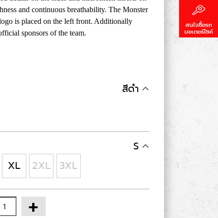
shness and continuous breathability. The Monster
 is placed on the left front. Additionally
สนใจซื้อรถ
มอเตอร์ไซค์
fficial sponsors of the team.
สีดำ
S
XL
2XL
3XL
+