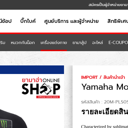
สมัครเป็นผู้จำหน่ายยาม
์ช้อป
บิ๊กไบค์
ศูนย์บริการ และผู้จำหน่าย
สิทธิพิเศ
ริม
หมวกกันน็อก
เครื่องแต่งกาย
ยามาลู้ป
อะไหล่
E-COUP
IMPORT / สินค้านำเข้า
Yamaha Mon
รหัสสินค้า :
20M-PLS0
รายละเอียดสิน
Characterized by sublimat