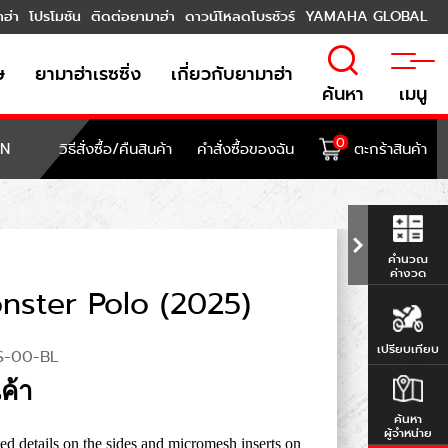
าฮ่า
โปรโมชัน
ติดต่อยามาฮ่า
ดาวน์โหลดโบรชัวร์
YAMAHA GLOBAL
ษ
ยามาฮ่าเรซซิ่ง
เกี่ยวกับยามาฮ่า
ค้นหา
เมนู
0
ON
วิธีสั่งซื้อ/คืนสินค้า
คำสั่งซื้อของฉัน
ตะกร้าสินค้า
คำนวณ
ค่างวด
ster Polo (2025)
เปรียบเทียบ
S-00-BL
ค้า
ค้นหา
ผู้จำหน่าย
ed details on the sides and micromesh inserts on