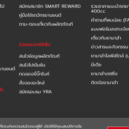
ไป
สมัครสมาชิก SMART REWARD
รวมราคาแนะนำรถยาม
400cc
คู่มือใช้รถจักรยานยนต์
คำถามที่พบบ่อย (F
ถาม-ตอบเกี่ยวกับผลิตภัณฑ์
แบบฟอร์มลงทะเบียนร
เกี่ยวกับยามาฮ่า
รวมแบบฟอร์ม
ข่าวสารและกิจกรรม
ยามาฮ่าไลฟ์สไตล์ (
สนใจข้อมูลผลิตภัณฑ์
มีเดีย
สนใจโปรโมชัน
รยานยนต์
ยามาฮ่าเรซซิ่ง
ทดลองขี่บิ๊กไบค์
ติดต่อยามาฮ่า
สั่งจองอะไหล่
่า
สมัครอบรม YRA
ที่ตรงกับความสนใจของผู้ใช้ เปิดให้ใช้คุณสมบัติทางโซ