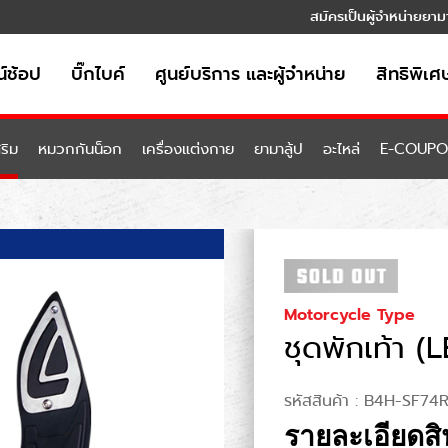
สมัครเป็นผู้จำหน่ายยาม
์ช้อป
บิ๊กไบค์
ศูนย์บริการ และผู้จำหน่าย
สิทธิพิเศ
ริม
หมวกกันน็อก
เครื่องแต่งกาย
ยามาลู้ป
อะไหล่
E-COUP
Motorcycle Type
ชุดพักเท้า (
รหัสสินค้า :
B4H-SF74R
รายละเอียดสิ