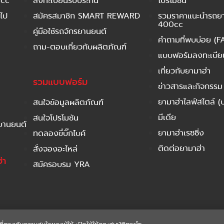
 cc
ลงทะเบียนรับประกัน
โปรโมชัน
ไป
สมัครสมาชิก SMART REWARD
รวมราคาแนะนำรถยาม
400cc
คู่มือใช้รถจักรยานยนต์
คำถามที่พบบ่อย (F
ถาม-ตอบเกี่ยวกับผลิตภัณฑ์
แบบฟอร์มลงทะเบียนร
เกี่ยวกับยามาฮ่า
รวมแบบฟอร์ม
ข่าวสารและกิจกรรม
ยามาฮ่าไลฟ์สไตล์ (
สนใจข้อมูลผลิตภัณฑ์
มีเดีย
สนใจโปรโมชัน
รยานยนต์
ยามาฮ่าเรซซิ่ง
ทดลองขี่บิ๊กไบค์
ติดต่อยามาฮ่า
สั่งจองอะไหล่
่า
สมัครอบรม YRA