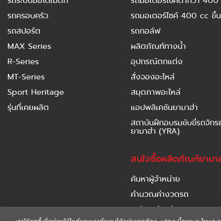
รถระบบออโตเมติก
รถมอเตอร์ไซค์ต่ำกว่า 400
รถครอบครัว
รถมอเตอร์ไซค์ 400 cc ขึ้น
รถสปอร์ต
รถกอล์ฟ
MAX Series
ผลิตภัณฑ์ทางน้ำ
R-Series
อุปกรณ์ตกแต่ง
MT-Series
สั่งจองอะไหล่
Sport Heritage
สมุดภาพอะไหล่
รุ่นที่เคยผลิต
แอปพลิเคชันยามาฮ่า
สถาบันฝึกอบรมขับขี่รถจัก
ยามาฮ่า (YRA)
สนใจซื้อผลิตภัณฑ์ยามาฮ
ค้นหาผู้จำหน่าย
คำนวณค่างวดรถ
เปรียบเทียบรุ่นรถ