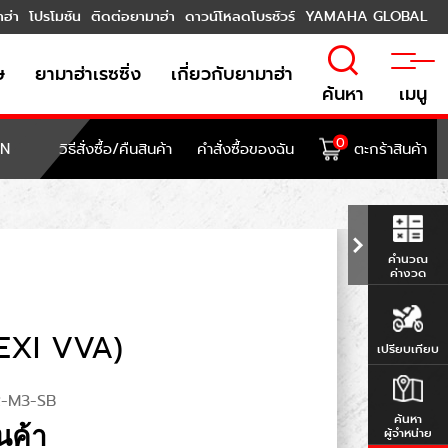
าฮ่า
โปรโมชัน
ติดต่อยามาฮ่า
ดาวน์โหลดโบรชัวร์
YAMAHA GLOBAL
ษ
ยามาฮ่าเรซซิ่ง
เกี่ยวกับยามาฮ่า
ค้นหา
เมนู
0
ON
วิธีสั่งซื้อ/คืนสินค้า
คำสั่งซื้อของฉัน
ตะกร้าสินค้า
คำนวณ
ค่างวด
LEXI VVA)
เปรียบเทียบ
-M3-SB
ค้นหา
นค้า
ผู้จำหน่าย