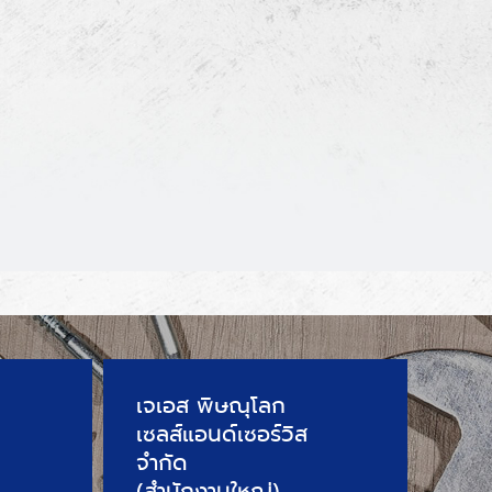
เจเอส พิษณุโลก
เซลส์แอนด์เซอร์วิส
จำกัด
(สำนักงานใหญ่)