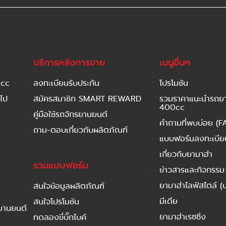
บริการหลังการขาย
เมนูอื่นๆ
 cc
ลงทะเบียนรับประกัน
โปรโมชัน
ไป
สมัครสมาชิก SMART REWARD
รวมราคาแนะนำรถยาม
400cc
คู่มือใช้รถจักรยานยนต์
คำถามที่พบบ่อย (F
ถาม-ตอบเกี่ยวกับผลิตภัณฑ์
แบบฟอร์มลงทะเบียนร
เกี่ยวกับยามาฮ่า
รวมแบบฟอร์ม
ข่าวสารและกิจกรรม
ยามาฮ่าไลฟ์สไตล์ (
สนใจข้อมูลผลิตภัณฑ์
มีเดีย
สนใจโปรโมชัน
รยานยนต์
ยามาฮ่าเรซซิ่ง
ทดลองขี่บิ๊กไบค์