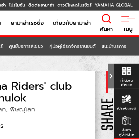
าฮ่า
โปรโมชัน
ติดต่อยามาฮ่า
ดาวน์โหลดโบรชัวร์
YAMAHA GLOBAL
ษ
ยามาฮ่าเรซซิ่ง
เกี่ยวกับยามาฮ่า
ค้นหา
เมนู
ร์
ศูนย์บริการสีเขียว
คู่มือผู้ใช้รถจักรยานยนต์
แนะนำบริการ
คำนวณ
a Riders' club
ค่างวด
nulok
ลก, พิษณุโลก
เปรียบเทียบ
าร
ค้นหา
ผู้จำหน่าย