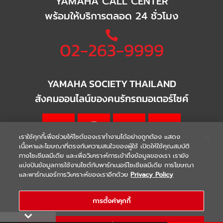
YAMAHA CALL CENTER
พร้อมให้บริการตลอด 24 ชั่วโมง
02-263-9999
YAMAHA SOCIETY THAILAND
สังคมออนไลน์ของคนรักรถมอเตอร์ไซค์
เราใช้คุกกี้เพื่อช่วยให้ไซต์ของเราทำงานได้อย่างถูกต้อง แสดง
เนื้อหาและโฆษณาที่ตรงกับความสนใจของผู้ใช้ เปิดให้ใช้คุณสมบัติ
ทางโซเชียลมีเดีย และเพื่อวิเคราะห์การเข้าถึงข้อมูลของเรา เรายัง
แบ่งปันข้อมูลการใช้งานไซต์กับพาร์ทเนอร์โซเชียลมีเดีย การโฆษณา
|
|
WARRANTY
Terms & Conditions
และพาร์ทเนอร์การวิเคราะห์ของเราอีกด้วย
Privacy Policy
นโยบายความเป็นส่วนตัว
COPYRIGHT 2021 THAI YAMAHA MOTOR CO.,LTD. ALL RIGHTS
การตั้งค่าคุกกี้
RESERVED