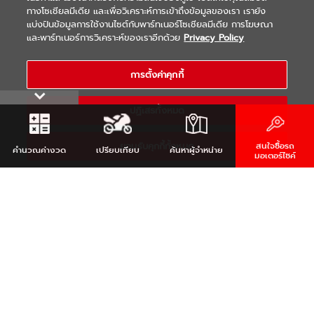
ทางโซเชียลมีเดีย และเพื่อวิเคราะห์การเข้าถึงข้อมูลของเรา เรายัง
แบ่งปันข้อมูลการใช้งานไซต์กับพาร์ทเนอร์โซเชียลมีเดีย การโฆษณา
|
|
WARRANTY
Terms & Conditions
และพาร์ทเนอร์การวิเคราะห์ของเราอีกด้วย
Privacy Policy
นโยบายความเป็นส่วนตัว
COPYRIGHT 2021 THAI YAMAHA MOTOR CO.,LTD. ALL RIGHTS
การตั้งค่าคุกกี้
RESERVED
ปฏิเสธทั้งหมด
ยอมรับคุกกี้ทั้งหมด
สนใจซื้อรถ
คำนวณ
ค่างวด
เปรียบเทียบ
ค้นหา
ผู้จำหน่าย
มอเตอร์ไซค์