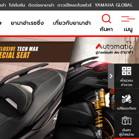
าฮ่า
โปรโมชัน
ติดต่อยามาฮ่า
ดาวน์โหลดโบรชัวร์
YAMAHA GLOBAL
ษ
ยามาฮ่าเรซซิ่ง
เกี่ยวกับยามาฮ่า
ค้นหา
เมนู
คำนวณ
ค่างวด
เปรียบเทียบ
ค้นหา
ผู้จำหน่าย