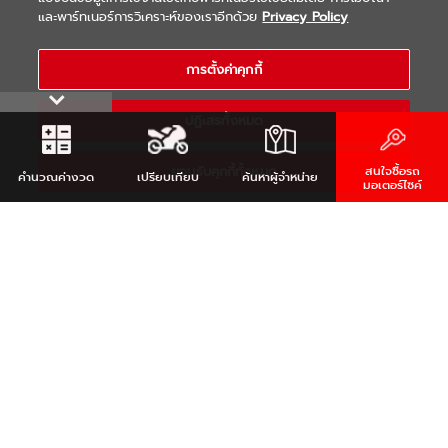
|
|
WARRANTY
Terms & Conditions
และพาร์ทเนอร์การวิเคราะห์ของเราอีกด้วย
Privacy Policy
นโยบายความเป็นส่วนตัว
COPYRIGHT 2021 THAI YAMAHA MOTOR CO.,LTD. ALL RIGHTS
การตั้งค่าคุกกี้
RESERVED
ปฏิเสธทั้งหมด
ยอมรับคุกกี้ทั้งหมด
สนใจซื้อรถ
คำนวณ
ค่างวด
เปรียบเทียบ
ค้นหา
ผู้จำหน่าย
มอเตอร์ไซค์