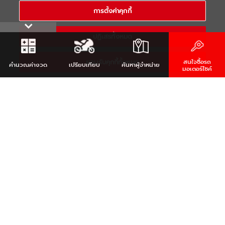
COPYRIGHT 2021 THAI YAMAHA MOTOR CO.,LTD. ALL RIGHTS
การตั้งค่าคุกกี้
RESERVED
ปฏิเสธทั้งหมด
ยอมรับคุกกี้ทั้งหมด
สนใจซื้อรถ
คำนวณ
ค่างวด
เปรียบเทียบ
ค้นหา
ผู้จำหน่าย
มอเตอร์ไซค์