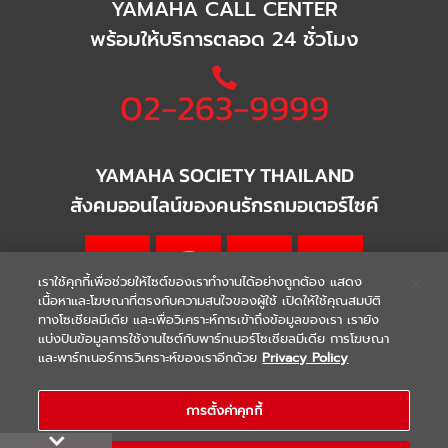
YAMAHA CALL CENTER
พร้อมให้บริการตลอด 24 ชั่วโมง
02-263-9999
YAMAHA SOCIETY THAILAND
สังคมออนไลน์ของคนรักรถมอเตอร์ไซค์
เราใช้คุกกี้เพื่อช่วยให้ไซต์ของเราทำงานได้อย่างถูกต้อง แสดง
เนื้อหาและโฆษณาที่ตรงกับความสนใจของผู้ใช้ เปิดให้ใช้คุณสมบัติ
ทางโซเชียลมีเดีย และเพื่อวิเคราะห์การเข้าถึงข้อมูลของเรา เรายัง
แบ่งปันข้อมูลการใช้งานไซต์กับพาร์ทเนอร์โซเชียลมีเดีย การโฆษณา
|
|
WARRANTY
Terms & Conditions
และพาร์ทเนอร์การวิเคราะห์ของเราอีกด้วย
Privacy Policy
นโยบายความเป็นส่วนตัว
COPYRIGHT 2021 THAI YAMAHA MOTOR CO.,LTD. ALL RIGHTS
การตั้งค่าคุกกี้
RESERVED