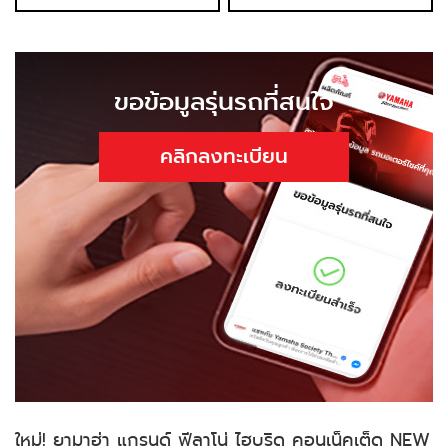
ขอข้อมูลรุ่นรถที่สนใจ
คลิกลงทะเบียน
ใหม่! ยามาฮ่า แกรนด์ ฟีลาโน่ ไฮบริด คอนเน็คเต็ด NEW