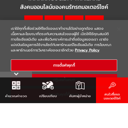
สังคมออนไลน์ของคนรักรถมอเตอร์ไซค์
เราใช้คุกกี้เพื่อช่วยให้ไซต์ของเราทำงานได้อย่างถูกต้อง แสดง
เนื้อหาและโฆษณาที่ตรงกับความสนใจของผู้ใช้ เปิดให้ใช้คุณสมบัติ
ทางโซเชียลมีเดีย และเพื่อวิเคราะห์การเข้าถึงข้อมูลของเรา เรายัง
แบ่งปันข้อมูลการใช้งานไซต์กับพาร์ทเนอร์โซเชียลมีเดีย การโฆษณา
|
|
WARRANTY
Terms & Conditions
และพาร์ทเนอร์การวิเคราะห์ของเราอีกด้วย
Privacy Policy
นโยบายความเป็นส่วนตัว
COPYRIGHT 2021 THAI YAMAHA MOTOR CO.,LTD. ALL RIGHTS
การตั้งค่าคุกกี้
RESERVED
ปฏิเสธทั้งหมด
ยอมรับคุกกี้ทั้งหมด
สนใจซื้อรถ
คำนวณ
ค่างวด
เปรียบเทียบ
ค้นหา
ผู้จำหน่าย
มอเตอร์ไซค์