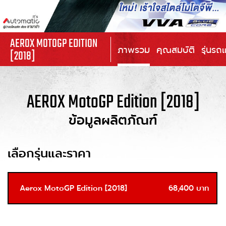
AEROX MOTOGP EDITION
ภาพรวม
คุณสมบัติ
รุ่นรถ
[2018]
AEROX MotoGP Edition [2018]
ข้อมูลผลิตภัณฑ์
เลือกรุ่นและราคา
Aerox MotoGP Edition [2018]
68,400 บาท