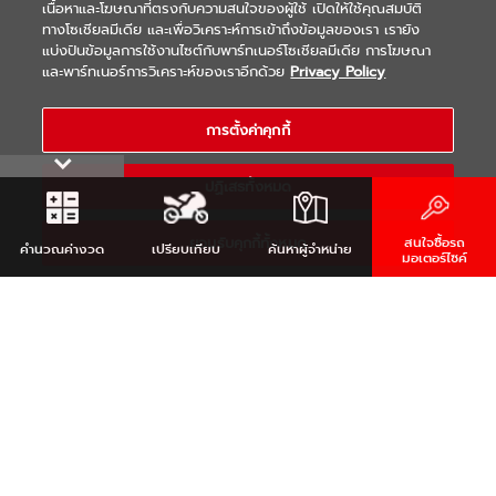
เนื้อหาและโฆษณาที่ตรงกับความสนใจของผู้ใช้ เปิดให้ใช้คุณสมบัติ
ทางโซเชียลมีเดีย และเพื่อวิเคราะห์การเข้าถึงข้อมูลของเรา เรายัง
แบ่งปันข้อมูลการใช้งานไซต์กับพาร์ทเนอร์โซเชียลมีเดีย การโฆษณา
|
|
WARRANTY
Terms & Conditions
และพาร์ทเนอร์การวิเคราะห์ของเราอีกด้วย
Privacy Policy
นโยบายความเป็นส่วนตัว
COPYRIGHT 2021 THAI YAMAHA MOTOR CO.,LTD. ALL RIGHTS
การตั้งค่าคุกกี้
RESERVED
ปฏิเสธทั้งหมด
ยอมรับคุกกี้ทั้งหมด
สนใจซื้อรถ
คำนวณ
ค่างวด
เปรียบเทียบ
ค้นหา
ผู้จำหน่าย
มอเตอร์ไซค์