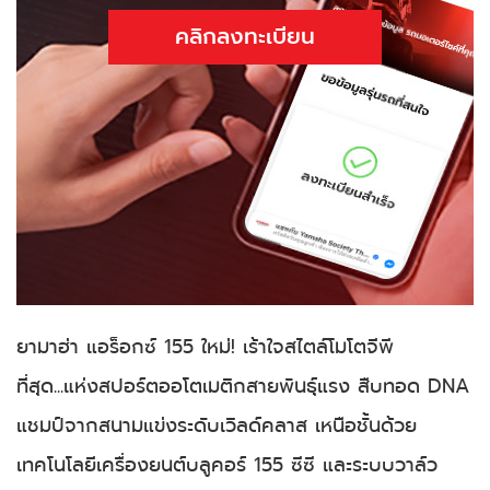
คลิกลงทะเบียน
ยามาฮ่า แอร็อกซ์ 155 ใหม่! เร้าใจสไตล์โมโตจีพี
ที่สุด...แห่งสปอร์ตออโตเมติกสายพันธุ์แรง สืบทอด DNA
แชมป์จากสนามแข่งระดับเวิลด์คลาส เหนือชั้นด้วย
เทคโนโลยีเครื่องยนต์บลูคอร์ 155 ซีซี และระบบวาล์ว