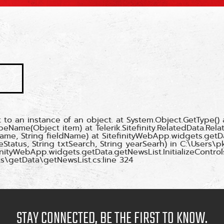
to an instance of an object. at System.Object.GetType() 
TypeName(Object item) at Telerik.Sitefinity.RelatedData.R
ame, String fieldName) at SitefinityWebApp.widgets.get
pageStatus, String txtSearch, String yearSearh) in C:\Use
nityWebApp.widgets.getData.getNewsList.InitializeControl
getData\getNewsList.cs:line 324
STAY CONNECTED, BE THE FIRST TO KNOW.