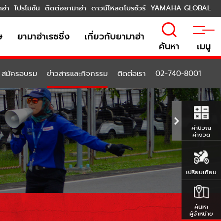
าฮ่า
โปรโมชัน
ติดต่อยามาฮ่า
ดาวน์โหลดโบรชัวร์
YAMAHA GLOBAL
ษ
ยามาฮ่าเรซซิ่ง
เกี่ยวกับยามาฮ่า
ค้นหา
เมนู
สมัครอบรม
ข่าวสารและกิจกรรม
ติดต่อเรา
02-740-8001
คำนวณ
ค่างวด
เปรียบเทียบ
ค้นหา
ผู้จำหน่าย