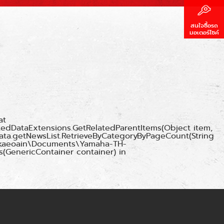
สนใจซื้อรถ
มอเตอร์ไซค์
at
elatedDataExtensions.GetRelatedParentItems(Object item,
Data.getNewsList.RetrieveByCategoryByPageCount(String
rs\pkaeoain\Documents\Yamaha-TH-
s(GenericContainer container) in