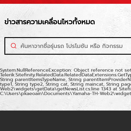
ข่าวสารความเคลื่อนไหวทั้งหมด
System.NullReferenceException: Object reference not set 
Telerik.Sitefinity.RelatedData.RelatedDataExtensions.Get
String parentItemsTypeName, String parentItemProviderN
type1, String type2, String cat, String maincat, String 
Web2\widgets\getData\getNewsList.cs:line 1343 at Sitefi
C:\Users\pkaeoain\Documents\Yamaha-TH-Web2\widgets\