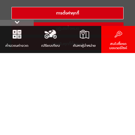
นโยบายความเป็นส่วนตัว
COPYRIGHT 2021 THAI YAMAHA MOTOR CO.,LTD. ALL RIGHTS
การตั้งค่าคุกกี้
RESERVED
ปฏิเสธทั้งหมด
ยอมรับคุกกี้ทั้งหมด
สนใจซื้อรถ
คำนวณ
ค่างวด
เปรียบเทียบ
ค้นหา
ผู้จำหน่าย
มอเตอร์ไซค์