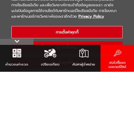
ทางโซเชียลมีเดีย และเพื่อวิเคราะห์การเข้าถึงข้อมูลของเรา เรายัง
แบ่งปันข้อมูลการใช้งานไซต์กับพาร์ทเนอร์โซเชียลมีเดีย การโฆษณา
|
|
WARRANTY
Terms & Conditions
และพาร์ทเนอร์การวิเคราะห์ของเราอีกด้วย
Privacy Policy
นโยบายความเป็นส่วนตัว
COPYRIGHT 2021 THAI YAMAHA MOTOR CO.,LTD. ALL RIGHTS
การตั้งค่าคุกกี้
RESERVED
ปฏิเสธทั้งหมด
ยอมรับคุกกี้ทั้งหมด
สนใจซื้อรถ
คำนวณ
ค่างวด
เปรียบเทียบ
ค้นหา
ผู้จำหน่าย
มอเตอร์ไซค์