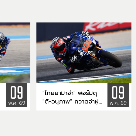
09
09
"ไทยยามาฮ่า" ฟอร์มดุ
"ตี-อนุภาพ" กวาดจ่าฝูง
พ.ค. 69
พ.ค. 69
โฮมเรซวันแรก "ไอเดีย-
กฤตภัทร" รั้งอันดับ 2
์
ลุ้นล่าชัยชนะ ARRC ที่
บุรีรัมย์