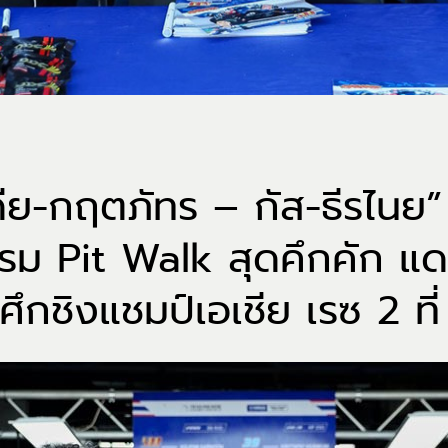
ดีย-กฤตภัทร – กัส-ธีรไนย”
รรม Pit Walk สุดคึกคัก แด
ศึกชิงแชมป์เอเชีย เรซ 2 ที่ บ