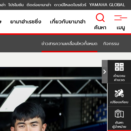
าฮ่า
โปรโมชัน
ติดต่อยามาฮ่า
ดาวน์โหลดโบรชัวร์
YAMAHA GLOBAL
ษ
ยามาฮ่าเรซซิ่ง
เกี่ยวกับยามาฮ่า
ค้นหา
เมนู
ข่าวสารความเคลื่อนไหวทั้งหมด
กิจกรรม
คำนวณ
ค่างวด
เปรียบเทียบ
ค้นหา
ผู้จำหน่าย