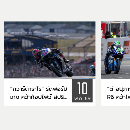
10
“กวาร์ตาราโร” รีดฟอร์ม
“ตี-อนุภ
เก่ง คว้าท็อปไฟว์ สปริ
R6 คว้าโ
พ.ค. 69
นต์ โมโตจีพี ฝรั่งเศส
- “ไอเดีย
ป้ายท็อปไฟ
ต่อ ศึก A