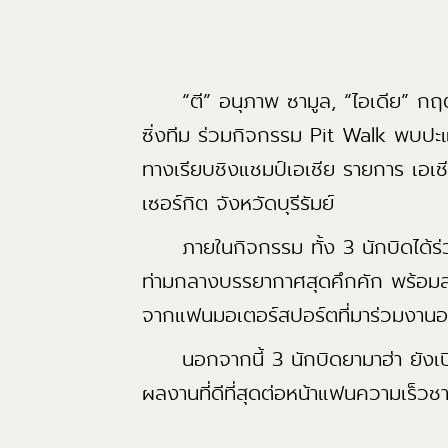
“ตี” อนุภาพ ซามูล, “ไอเดีย” กฤตภั
ซิ่งทีม ร่วมกิจกรรม Pit Walk พบป
ทางเรียบชิงแชมป์เอเชีย รายการ เอเช
เซอร์กิต จังหวัดบุรีรัมย์
ภายในกิจกรรม ทั้ง 3 นักบิดได้ร่ว
ท่ามกลางบรรยากาศสุดคึกคัก พร้อมสร้
จากแฟนมอเตอร์สปอร์ตที่มาร่วมงานอ
นอกจากนี้ 3 นักบิดยามาฮ่า ยังเปิดใจ
ผลงานที่ดีที่สุดต่อหน้าแฟนความเร็วช