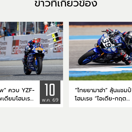
ข่าวที่เกี่ยวข้อง
10
าพ” ควบ YZF-
“ไทยยามาฮ่า” ลุ้นแชมป์
พเดียมโฮมเรซ
โฮมเรซ “ไอเดีย-กฤต
พ.ค. 69
-กฤตภัทร” เข้า
ภัทร” คว้าโพล AP250
ว์ รั้งจ่าฝูง
– “ตี-อนุภาพ” ซิวกริด
RRC บุรีรัมย์
แถวหน้า ARRC บุรีรัมย