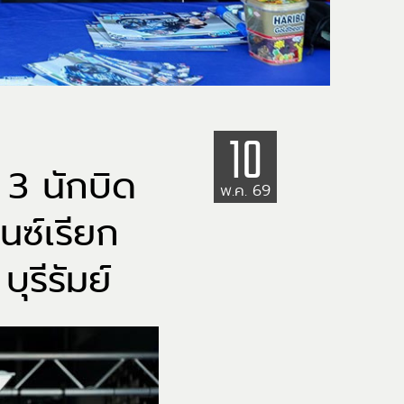
10
 3 นักบิด
พ.ค. 69
นซ์เรียก
ุรีรัมย์