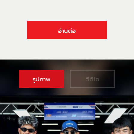
อ่านต่อ
รูปภาพ
วีดีโอ