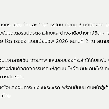
ทร เขื่อนคำ และ “กัส” ธีรไนย ทับทิม 3 นักบิดจาก ย
ะแฟนมอเตอร์สปอร์ตชาวไทยและต่างชาติอย่างใกล้ชิด ภา
ีย โร้ด เรซซิ่ง แชมเปียนชิพ 2026 สนามที่ 2 ณ สนามช้
มแจกลายเซ็น ถ่ายภาพ และมอบของที่ระลึกให้กับแฟน ๆ
างสีสันด้วยกิจกรรมรถแห่สุดมัน โชว์สเต็ปแดนซ์เรียกเ
ย่างล้นหลาม
หลังจบการแข่งขันเรซแรก พร้อมยืนยันเดินหน้าสู้เต็มที
าวไทย