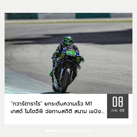
08
"กวาร์ตาราโร" ยกระดับความเร็ว M1
เทสต์ โมโตจีพี จ่อทาบสถิติ สนาม เซปังฯ
ก.พ. 68
ประเทศมาเลเซีย