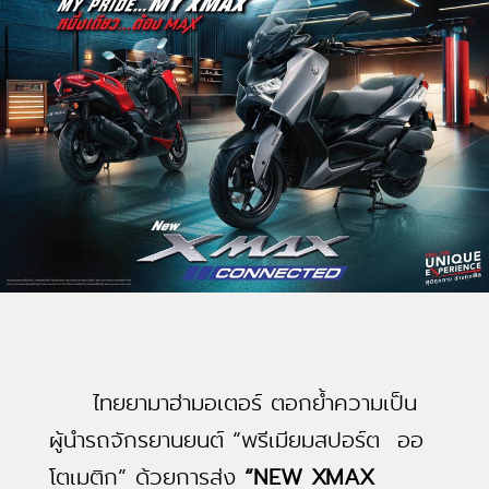
ไทยยามาฮ่ามอเตอร์ ตอกย้ำความเป็น
ผู้นำรถจักรยานยนต์ “พรีเมียมสปอร์ต ออ
โตเมติก” ด้วยการส่ง
“NEW XMAX