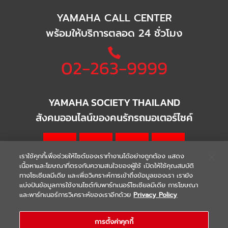
YAMAHA CALL CENTER
พร้อมให้บริการตลอด 24 ชั่วโมง
02-263-9999
YAMAHA SOCIETY THAILAND
สังคมออนไลน์ของคนรักรถมอเตอร์ไซค์
เราใช้คุกกี้เพื่อช่วยให้ไซต์ของเราทำงานได้อย่างถูกต้อง แสดง
เนื้อหาและโฆษณาที่ตรงกับความสนใจของผู้ใช้ เปิดให้ใช้คุณสมบัติ
ทางโซเชียลมีเดีย และเพื่อวิเคราะห์การเข้าถึงข้อมูลของเรา เรายัง
แบ่งปันข้อมูลการใช้งานไซต์กับพาร์ทเนอร์โซเชียลมีเดีย การโฆษณา
|
|
WARRANTY
Terms & Conditions
และพาร์ทเนอร์การวิเคราะห์ของเราอีกด้วย
Privacy Policy
นโยบายความเป็นส่วนตัว
COPYRIGHT 2021 THAI YAMAHA MOTOR CO.,LTD. ALL RIGHTS
การตั้งค่าคุกกี้
RESERVED