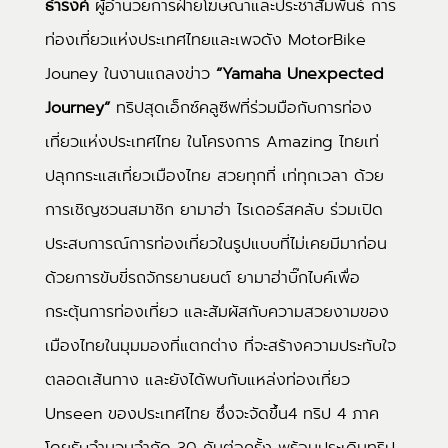
ธำรงค์
ผู้อำนวยการฝ่ายโฆษณาและประชาสัมพันธ์ การ
ท่องเที่ยวแห่งประเทศไทยและเพจดัง MotorBike
Jouney ในงานแถลงข่าว
“Yamaha Unexpected
Journey”
ทริปสุดเอ็กซ์คลูซีฟที่ร่วมมือกับการท่อง
เที่ยวแห่งประเทศไทย ในโครงการ Amazing ไทยเท่
ปลุกกระแสเที่ยวเมืองไทย สวยทุกที่ เท่ทุกเวลา ด้วย
การเชิญชวนสมาชิก ยามาฮ่า ไรเดอร์สคลับ ร่วมเปิด
ประสบการณ์การท่องเที่ยวในรูปแบบที่ไม่เคยมีมาก่อน
ด้วยการขับขี่รถจักรยานยนต์ ยามาฮ่าบิ๊กไบค์เพื่อ
กระตุ้นการท่องเที่ยว และสัมผัสกับความสวยงามของ
เมืองไทยในมุมมองที่แตกต่าง ที่จะสร้างความประทับใจ
ตลอดเส้นทาง และยังได้พบกับแหล่งท่องเที่ยว
Unseen ของประเทศไทย ซึ่งจะจัดขึ้น4 ทริป 4 ภาค
โดยรับจำนวนจำกัด 30 คันต่อครั้ง พร้อมประเดิมทริป