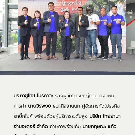
มร.ยาซูโทชิ โมริคาวะ
รองผู้จัดการใหญ่ด้านวางแผน
การค้า
นายวีรพงษ์ ธนากิจจานนท์
ผู้จัดการทั่วไปธุรกิจ
รถบิ๊กไบค์ พร้อมด้วยผู้บริหารระดับสูง
บริษัท ไทยยามา
ฮ่ามอเตอร์ จำกัด
ถ่ายภาพร่วมกับ
นายกฤษณะ แก้ว