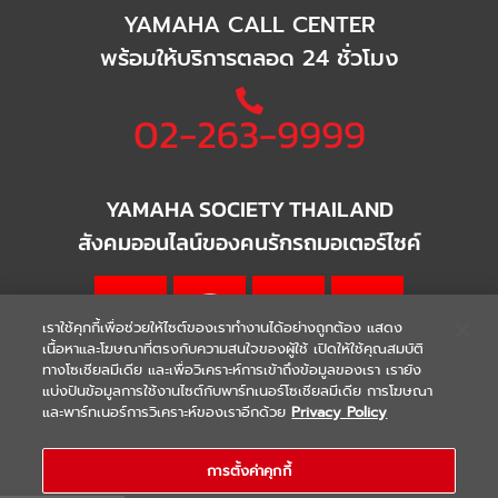
YAMAHA CALL CENTER
พร้อมให้บริการตลอด 24 ชั่วโมง
02-263-9999
YAMAHA SOCIETY THAILAND
สังคมออนไลน์ของคนรักรถมอเตอร์ไซค์
เราใช้คุกกี้เพื่อช่วยให้ไซต์ของเราทำงานได้อย่างถูกต้อง แสดง
เนื้อหาและโฆษณาที่ตรงกับความสนใจของผู้ใช้ เปิดให้ใช้คุณสมบัติ
ทางโซเชียลมีเดีย และเพื่อวิเคราะห์การเข้าถึงข้อมูลของเรา เรายัง
แบ่งปันข้อมูลการใช้งานไซต์กับพาร์ทเนอร์โซเชียลมีเดีย การโฆษณา
|
|
WARRANTY
Terms & Conditions
และพาร์ทเนอร์การวิเคราะห์ของเราอีกด้วย
Privacy Policy
นโยบายความเป็นส่วนตัว
COPYRIGHT 2021 THAI YAMAHA MOTOR CO.,LTD. ALL RIGHTS
การตั้งค่าคุกกี้
RESERVED