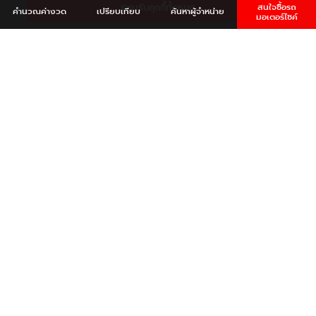
ยอมรับคุกกี้ทั้งหมด
สนใจซื้อรถ
คำนวณ
ค่างวด
เปรียบเทียบ
ค้นหา
ผู้จำหน่าย
มอเตอร์ไซค์