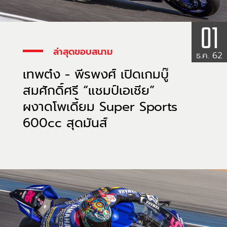
01
ล่าสุดขอบสนาม
ธ.ค. 62
เทพต๋ง - พีรพงศ์ เปิดเกมบู๊
สมศักดิ์ศรี “แชมป์เอเชีย”
ผงาดโพเดี้ยม Super Sports
600cc สุดมันส์