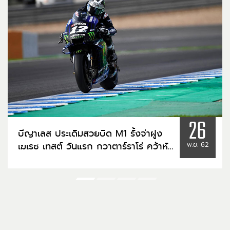
26
บีญาเลส ประเดิมสวยบิด M1 รั้งจ่าฝูง
เฆเรซ เทสต์ วันแรก กวาตาร์ราโร่ คว้าหัว
พ.ย. 62
แถวทีมแซทเทิลไลท์