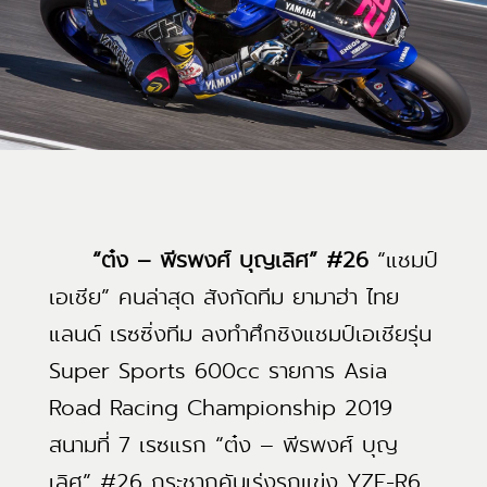
“ต๋ง – พีรพงศ์ บุญเลิศ” #26
“แชมป์
เอเชีย” คนล่าสุด สังกัดทีม ยามาฮ่า ไทย
แลนด์ เรซซิ่งทีม ลงทำศึกชิงแชมป์เอเชียรุ่น
Super Sports 600cc รายการ Asia
Road Racing Championship 2019
สนามที่ 7 เรซแรก “ต๋ง – พีรพงศ์ บุญ
เลิศ” #26 กระชากคันเร่งรถแข่ง YZF-R6