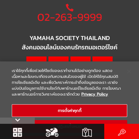
02-263-9999
YAMAHA SOCIETY THAILAND
สังคมออนไลน์ของคนรักรถมอเตอร์ไซค์
เราใช้คุกกี้เพื่อช่วยให้ไซต์ของเราทำงานได้อย่างถูกต้อง แสดง
เนื้อหาและโฆษณาที่ตรงกับความสนใจของผู้ใช้ เปิดให้ใช้คุณสมบัติ
ทางโซเชียลมีเดีย และเพื่อวิเคราะห์การเข้าถึงข้อมูลของเรา เรายัง
แบ่งปันข้อมูลการใช้งานไซต์กับพาร์ทเนอร์โซเชียลมีเดีย การโฆษณา
|
|
WARRANTY
Terms & Conditions
และพาร์ทเนอร์การวิเคราะห์ของเราอีกด้วย
Privacy Policy
นโยบายความเป็นส่วนตัว
COPYRIGHT 2021 THAI YAMAHA MOTOR CO.,LTD. ALL RIGHTS
การตั้งค่าคุกกี้
RESERVED
ปฏิเสธทั้งหมด