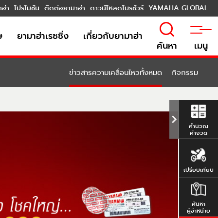
าฮ่า
โปรโมชัน
ติดต่อยามาฮ่า
ดาวน์โหลดโบรชัวร์
YAMAHA GLOBAL
ษ
ยามาฮ่าเรซซิ่ง
เกี่ยวกับยามาฮ่า
ค้นหา
เมนู
ข่าวสารความเคลื่อนไหวทั้งหมด
กิจกรรม
คำนวณ
ค่างวด
เปรียบเทียบ
ค้นหา
ผู้จำหน่าย