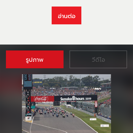
อ่านต่อ
รูปภาพ
วีดีโอ