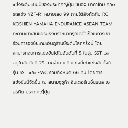
แข่งระดับแชมป์ของประเทศญี่ปุ่น ชินอิจิ นากาโทมิ ควบ
รถแข่ง YZF-R1 หมายเลข 99 ภายใต้สังกัดทีม RC
KOSHIEN YAMAHA ENDURANCE ASEAN TEAM
ทะยานเข้าเส้นชัยรับธงตราหมากรุกได้สำเร็จในการเข้า
ร่วมการชิงชัยเกมเอ็นดูร้านซ์ระดับโลกครั้งนี้ โดย
สามารถจบการแข่งขันได้ในอันดับที่ 5 ในรุ่น SST และ
อยู่ในอันดับที่ 29 จากจำนวนทีมแข่งที่เข้าแข่งขันทั้งใน
รุ่น SST และ EWC รวมทั้งหมด 66 ทีม โดยการ
แข่งขันนี้จัดขึ้น ณ สนามซูซูก้า อินเตอร์เนชั่นแนล เซ
อร์กิต ประเทศญี่ปุ่น