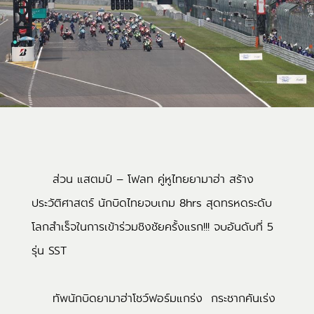
ส่วน แสตมป์ – โฟลท คู่หูไทยยามาฮ่า สร้าง
ประวัติศาสตร์ นักบิดไทยจบเกม 8hrs สุดทรหดระดับ
โลกสำเร็จในการเข้าร่วมชิงชัยครั้งแรก!!! จบอันดับที่ 5
รุ่น SST
ทัพนักบิดยามาฮ่าโชว์ฟอร์มแกร่ง กระชากคันเร่ง