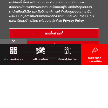
เราใช้คุกกี้เพื่อช่วยให้ไซต์ของเราทำงานได้อย่างถูกต้อง แสดง
เนื้อหาและโฆษณาที่ตรงกับความสนใจของผู้ใช้ เปิดให้ใช้คุณสมบัติ
ทางโซเชียลมีเดีย และเพื่อวิเคราะห์การเข้าถึงข้อมูลของเรา เรายัง
แบ่งปันข้อมูลการใช้งานไซต์กับพาร์ทเนอร์โซเชียลมีเดีย การโฆษณา
|
|
WARRANTY
Terms & Conditions
และพาร์ทเนอร์การวิเคราะห์ของเราอีกด้วย
Privacy Policy
นโยบายความเป็นส่วนตัว
COPYRIGHT 2021 THAI YAMAHA MOTOR CO.,LTD. ALL RIGHTS
การตั้งค่าคุกกี้
RESERVED
ปฏิเสธทั้งหมด
ยอมรับคุกกี้ทั้งหมด
สนใจซื้อรถ
คำนวณ
ค่างวด
เปรียบเทียบ
ค้นหา
ผู้จำหน่าย
มอเตอร์ไซค์