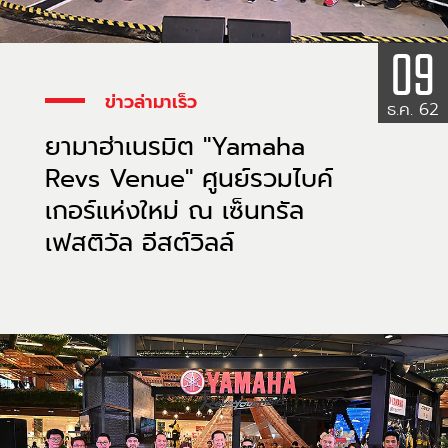
09
ข่าวล่ามาเร็ว
ธ.ค. 62
ยามาฮ่าเนรมิต "Yamaha
Revs Venue" ศูนย์รวมไบค์
เกอร์แห่งใหม่ ณ เซ็นทรัล
เฟสติวัล อีสต์วิลล์