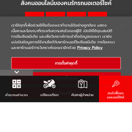
สังคมออนไลน์ของคนรักรถมอเตอร์ไซค์
เราใช้คุกกี้เพื่อช่วยให้ไซต์ของเราทำงานได้อย่างถูกต้อง แสดง
เนื้อหาและโฆษณาที่ตรงกับความสนใจของผู้ใช้ เปิดให้ใช้คุณสมบัติ
ทางโซเชียลมีเดีย และเพื่อวิเคราะห์การเข้าถึงข้อมูลของเรา เรายัง
แบ่งปันข้อมูลการใช้งานไซต์กับพาร์ทเนอร์โซเชียลมีเดีย การโฆษณา
|
|
WARRANTY
Terms & Conditions
และพาร์ทเนอร์การวิเคราะห์ของเราอีกด้วย
Privacy Policy
นโยบายความเป็นส่วนตัว
COPYRIGHT 2021 THAI YAMAHA MOTOR CO.,LTD. ALL RIGHTS
การตั้งค่าคุกกี้
RESERVED
ปฏิเสธทั้งหมด
ยอมรับคุกกี้ทั้งหมด
สนใจซื้อรถ
คำนวณ
ค่างวด
เปรียบเทียบ
ค้นหา
ผู้จำหน่าย
มอเตอร์ไซค์