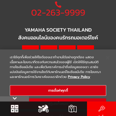
02-263-9999
YAMAHA SOCIETY THAILAND
สังคมออนไลน์ของคนรักรถมอเตอร์ไซค์
เราใช้คุกกี้เพื่อช่วยให้ไซต์ของเราทำงานได้อย่างถูกต้อง แสดง
เนื้อหาและโฆษณาที่ตรงกับความสนใจของผู้ใช้ เปิดให้ใช้คุณสมบัติ
ทางโซเชียลมีเดีย และเพื่อวิเคราะห์การเข้าถึงข้อมูลของเรา เรายัง
แบ่งปันข้อมูลการใช้งานไซต์กับพาร์ทเนอร์โซเชียลมีเดีย การโฆษณา
|
|
WARRANTY
Terms & Conditions
และพาร์ทเนอร์การวิเคราะห์ของเราอีกด้วย
Privacy Policy
นโยบายความเป็นส่วนตัว
COPYRIGHT 2021 THAI YAMAHA MOTOR CO.,LTD. ALL RIGHTS
การตั้งค่าคุกกี้
RESERVED
ปฏิเสธทั้งหมด