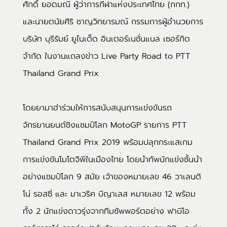
ศักดิ์ ยอดมณี ผู้ว่าการกีฬาแห่งประเทศไทย (กกท.)
และนายตนัยศิริ ชาญวิทยารมณ์ กรรมการผู้อำนวยการ
บริษัท บุรีรัมย์ ยูไนเต็ด อินเตอร์เนชั่นแนล เซอร์กิต
จำกัด ในงานแถลงข่าว Live Party Road to PTT
Thailand Grand Prix
โดยยามาฮ่าร่วมให้การสนับสนุนการแข่งขันรถ
จักรยานยนต์ชิงแชมป์โลก MotoGP รายการ PTT
Thailand Grand Prix 2019 พร้อมปลุกกระแสเกม
การแข่งขันโมโตจีพีในเมืองไทย โดยนำทัพนักแข่งชั้นนำ
อย่างแชมป์โลก 9 สมัย เจ้าของหมายเลข 46 วาเลนติ
โน่ รอสซี่ และ มาเวริค บีญาเลส หมายเลข 12 พร้อม
ทั้ง 2 นักแข่งดาวรุ่งจากทีมซัพพอร์ตอย่าง ฟาบิโอ