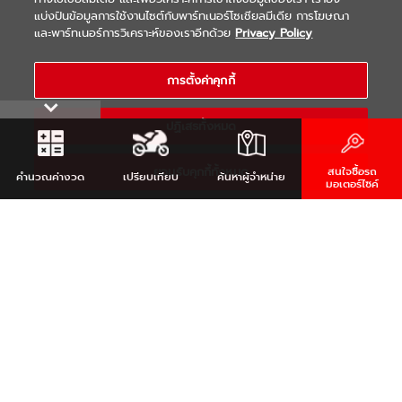
แบ่งปันข้อมูลการใช้งานไซต์กับพาร์ทเนอร์โซเชียลมีเดีย การโฆษณา
|
|
WARRANTY
Terms & Conditions
และพาร์ทเนอร์การวิเคราะห์ของเราอีกด้วย
Privacy Policy
นโยบายความเป็นส่วนตัว
COPYRIGHT 2021 THAI YAMAHA MOTOR CO.,LTD. ALL RIGHTS
การตั้งค่าคุกกี้
RESERVED
ปฏิเสธทั้งหมด
ยอมรับคุกกี้ทั้งหมด
สนใจซื้อรถ
คำนวณ
ค่างวด
เปรียบเทียบ
ค้นหา
ผู้จำหน่าย
มอเตอร์ไซค์