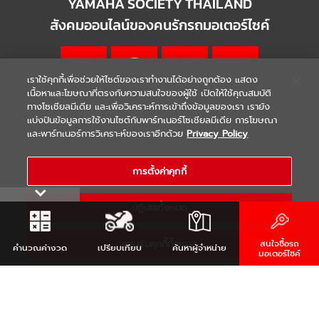
YAMAHA SOCIETY THAILAND
สังคมออนไลน์ของคนรักรถมอเตอร์ไซค์
เราใช้คุกกี้เพื่อช่วยให้ไซต์ของเราทำงานได้อย่างถูกต้อง แสดง
เนื้อหาและโฆษณาที่ตรงกับความสนใจของผู้ใช้ เปิดให้ใช้คุณสมบัติ
ทางโซเชียลมีเดีย และเพื่อวิเคราะห์การเข้าถึงข้อมูลของเรา เรายัง
แบ่งปันข้อมูลการใช้งานไซต์กับพาร์ทเนอร์โซเชียลมีเดีย การโฆษณา
|
|
WARRANTY
Terms & Conditions
และพาร์ทเนอร์การวิเคราะห์ของเราอีกด้วย
Privacy Policy
นโยบายความเป็นส่วนตัว
COPYRIGHT 2021 THAI YAMAHA MOTOR CO.,LTD. ALL RIGHTS
RESERVED
การตั้งค่าคุกกี้
ปฏิเสธทั้งหมด
ยอมรับคุกกี้ทั้งหมด
สนใจซื้อรถ
คำนวณ
ค่างวด
เปรียบเทียบ
ค้นหา
ผู้จำหน่าย
มอเตอร์ไซค์