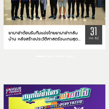
31
ยามาฮ่าต้อนรับทีมแข่งไทยยามาฮ่ากลับ
บ้าน หลังสร้างประวัติศาสตร์จบเกมสุด
ก.ค. 62
ทรหดระดับโลก Suzuka 8 Hrs. สำเร็จ
จบอันดับที่ 5 รุ่น SST ในการเข้าร่วม
ชิงชัยครั้งแรก!!!