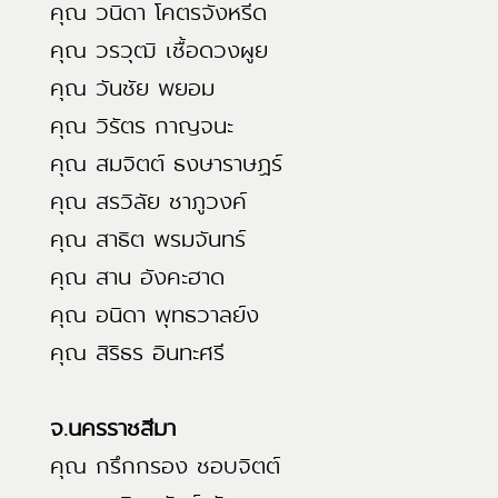
คุณ วนิดา โคตรจังหรีด
คุณ วรวุฒิ เชื้อดวงผูย
คุณ วันชัย พยอม
คุณ วิรัตร กาญจนะ
คุณ สมจิตต์ ธงษาราษฏร์
คุณ สรวิลัย ชาภูวงค์
คุณ สาธิต พรมจันทร์
คุณ สาน อังคะฮาด
คุณ อนิดา พุทธวาลย์ง
คุณ สิริธร อินทะศรี
จ.นครราชสีมา
คุณ กรึกกรอง ชอบจิตต์