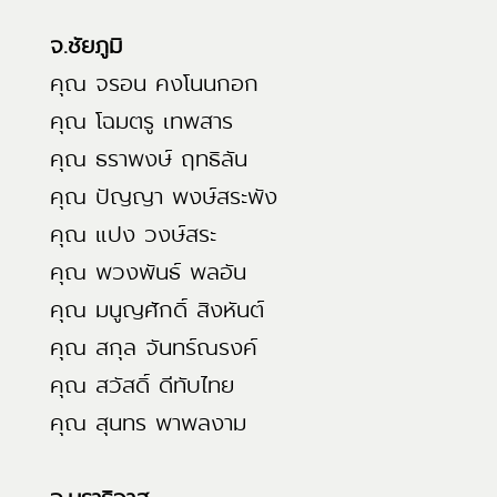
จ.ชัยภูมิ
คุณ จรอน คงโนนกอก
คุณ โฉมตรู เทพสาร
คุณ ธราพงษ์ ฤทธิลัน
คุณ ปัญญา พงษ์สระพัง
คุณ แปง วงษ์สระ
คุณ พวงพันธ์ พลอัน
คุณ มนูญศักดิ์ สิงหันต์
คุณ สกุล จันทร์ณรงค์
คุณ สวัสดิ์ ดีทับไทย
คุณ สุนทร พาพลงาม