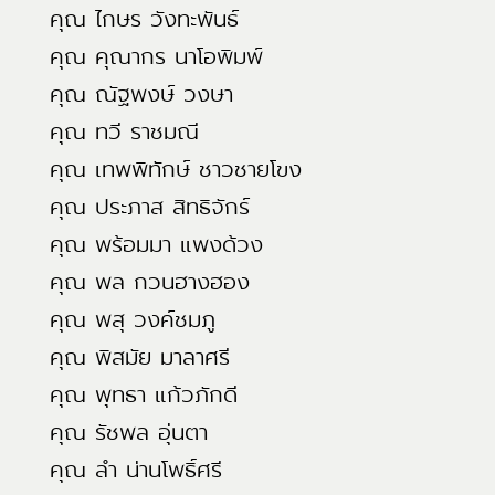
คุณ ไกษร วังทะพันธ์
คุณ คุณากร นาโอพิมพ์
คุณ ณัฐพงษ์ วงษา
คุณ ทวี ราชมณี
คุณ เทพพิทักษ์ ชาวชายโขง
คุณ ประภาส สิทธิจักร์
คุณ พร้อมมา แพงด้วง
คุณ พล กวนฮางฮอง
คุณ พสุ วงค์ชมภู
คุณ พิสมัย มาลาศรี
คุณ พุทธา แก้วภักดี
คุณ รัชพล อุ่นตา
คุณ ลำ น่านโพธิ์ศรี