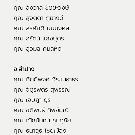
คุณ สังวาล ขัติยะวงษ์
คุณ สุจิตตา ภูยางดี
คุณ สุรศักดิ์ บุษมงคล
คุณ สุรัตน์ แสงบุตร
คุณ สุวิมล กมลหัด
จ.ลำปาง
คุณ กิตติพงค์ จิระเมธาธร
คุณ จัตุรพิตร สุพรรณ์
คุณ เจษฏา ยุรี
คุณ ชุติพนธ์ ทิพย์มณี
คุณ ณิชนันทน์ ชมภูชัย
คุณ ธนาวุธ ไชยเมือง