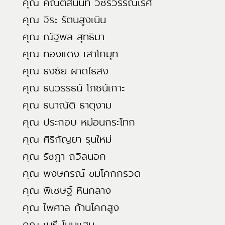
คุณ คณิตสนันท์ วัชรวรรณเรศ
คุณ จิระ รัตนสูงเนิน
คุณ ณัฐพล สุทธิมา
คุณ ทองแดง เสาโกมุท
คุณ ธงชัย ผาดไธสง
คุณ ธนวรรธน์ โภชน์เกาะ
คุณ ธนาณัติ ธาตุงาม
คุณ ประกอบ หม่อนกระโทก
คุณ ศิริกัญยา รุนใหม่
คุณ รัชฎา ถวิลนอก
คุณ พงษกรณ์ ขมโคกกรวด
คุณ พิเชษฐ์ หินกลาง
คุณ ไพศาล ก้านโคกสูง
คุณ เมธี โนนแสน