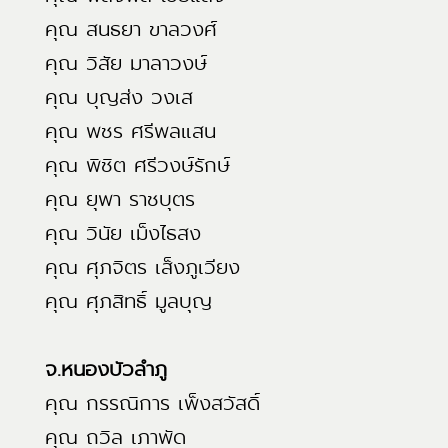
คุณ สนธยา ขาลวงศ์
คุณ วิสัย มาลาวงษ์
คุณ บุญส่ง วงเส
คุณ พชร ศรีพลแสน
คุณ พิชิต ศรีวงษ์รักษ์
คุณ ยุพา ราชบุตร
คุณ วินัย เม็งไธสง
คุณ ศุภจิตร เส็งภูเวียง
คุณ ศุภสิทธิ์ มูลบุญ
จ.หนองบัวลำภู
คุณ กรรณิการ เพ็งสวัสดิ์
คุณ ถวิล เภาพัด