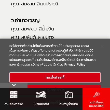
คุณ สมชาย อินทปราณี
จ.อำนาจเจริญ
คุณ สมพงษ์ สีน้ำเงิน
คุณ สุขสันต์ สายบุตร
เราใช้คุกกี้เพื่อช่วยให้ไซต์ของเราทำงานได้อย่างถูกต้อง แสดง
เนื้อหาและโฆษณาที่ตรงกับความสนใจของผู้ใช้ เปิดให้ใช้คุณสมบัติ
จ.เชียงใหม่
ทางโซเชียลมีเดีย และเพื่อวิเคราะห์การเข้าถึงข้อมูลของเรา เรายัง
แบ่งปันข้อมูลการใช้งานไซต์กับพาร์ทเนอร์โซเชียลมีเดีย การโฆษณา
คุณ สุภชัย ไชยเทพ
และพาร์ทเนอร์การวิเคราะห์ของเราอีกด้วย
Privacy Policy
การตั้งค่าคุกกี้
จ.ฉะเชิงเทรา
คุณ สุรชัย สุวรรณะ
ปฏิเสธทั้งหมด
ยอมรับคุกกี้ทั้งหมด
สนใจซื้อรถ
จ.ลพบุรี
คำนวณ
ค่างวด
เปรียบเทียบ
ค้นหา
ผู้จำหน่าย
มอเตอร์ไซค์