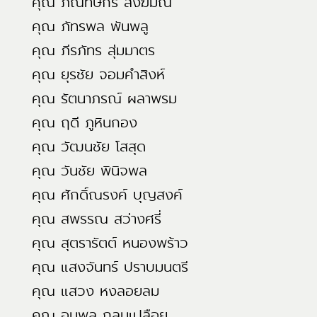
คุณ ภัณทิษกร สังฆมณี
คุณ ภัทรพล พันพลู
คุณ ภีรภัทร สุ่มมาตร
คุณ ยุรชัย จอมคำสิงห์
คุณ รัตนาภรณ์ ผลาพรม
คุณ ฤดี ภูหินกอง
คุณ วัฒนชัย โสสุด
คุณ วันชัย พินิจพล
คุณ ศักดิ์ณรงค์ บุญสงค์
คุณ สพรรณ สว่างศรี่
คุณ สุตรารัตต์ หนองพร้าว
คุณ แสงจันทร์ ปราบมนตรี
คุณ แสวง หงลอยลม
คุณ อนุพล กลมเปลือย