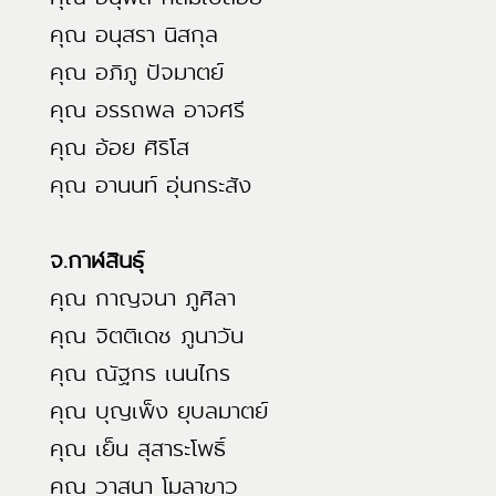
คุณ อนุสรา นิสกุล
คุณ อภิภู ปัจมาตย์
คุณ อรรถพล อาจศรี
คุณ อ้อย ศิริโส
คุณ อานนท์ อุ่นกระสัง
จ.กาฬสินธุ์
คุณ กาญจนา ภูศิลา
คุณ จิตติเดช ภูนาวัน
คุณ ณัฐกร เนนไกร
คุณ บุญเพ็ง ยุบลมาตย์
คุณ เย็น สุสาระโพธิ์
คุณ วาสนา โมลาขาว