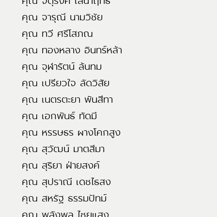
คุณ จตุรงค์ เสนาฤทธิ์
คุณ จารุณี นามวิชัย
คุณ ทวี ศรีโสภณ
คุณ ทองหลาง อินทร์หล้า
คุณ จุฬารัตน์ ล้นทม
คุณ เปรียวใจ ลัดวิสัย
คุณ เนตรตะยา พันสีทา
คุณ เอกพันธ์ ทัดมี
คุณ หรรษธร ผางโคกสูง
คุณ สุวัฒน์ มาตสีมา
คุณ สุริยา ฝ่ายสงค์
คุณ สุปราณี เดชไธสง
คุณ สหรัฐ ธรรมปัทม์
คุณ พลังพล ไชยแสง