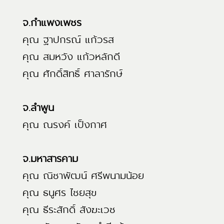
จ.กำแพงเพชร
คุณ ฐาปกรณ์ แก้วรส
คุณ สมหวัง แก้วหลักดี
คุณ ศักดิ์สิทธิ์ ศาลารักษ์
จ.ลำพูน
คุณ ณรงค์ เป็งกาศ
จ.มหาสารคาม
คุณ ณิชาพัฒน์ ศรีพนามน้อย
คุณ ธนูศร ไชยสุข
คุณ ธีระสักดิ์ สังฆะเวช