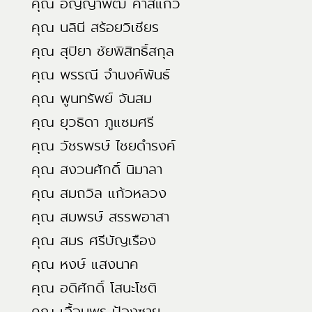
คุณ อัญญาพัฒ คำสีแก้ว
คุณ นลินี สร้อยวิเชียร
คุณ สุปิยา ชัยพิสิทธิ์สกุล
คุณ พรรณี จำนงค์พันธ์
คุณ พูนทรัพย์ จันสม
คุณ ยุวธิดา ภูแซมศรี
คุณ วัชรพรษ์ ไชยดำรงค์
คุณ สงวนศักดิ์ นิมาลา
คุณ สมถวิล แก้วหลวง
คุณ สมพรษ์ สรรพอาสา
คุณ สมร ศรีบัญเรือง
คุณ หงษ์ แสงนาค
คุณ อดิศักดิ์ โสนะโชติ
คุณ เอื้อมพร ป้องซาย