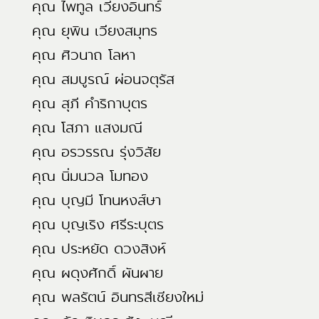
คุณ ไพทูล เวียงอินทร์
คุณ ยุพิน เวียงสมุทร
คุณ ศิวนาถ โลหา
คุณ สมบูรณ์ ผ่อนจตุรัส
คุณ สุภี คำริกาบุตร
คุณ โสภา แสงมณี
คุณ อรวรรณ รุ่งวิสัย
คุณ นิ่มนวล โมทอง
คุณ บุญมี โทนหงส์ษา
คุณ บุญเริง ศรีระบุตร
คุณ ประหยัด ดวงสิงห์
คุณ ผดุงศักดิ์ ผันผาย
คุณ พลรัตน์ อินทรสีเชียงใหม่