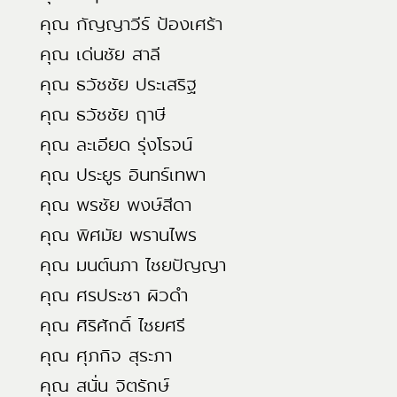
คุณ กัญญาวีร์ ป้องเศร้า
คุณ เด่นชัย สาลี
คุณ ธวัชชัย ประเสริฐ
คุณ ธวัชชัย ฤาษี
คุณ ละเอียด รุ่งโรจน์
คุณ ประยูร อินทร์เทพา
คุณ พรชัย พงษ์สีดา
คุณ พิศมัย พรานไพร
คุณ มนต์นภา ไชยปัญญา
คุณ ศรประชา ผิวดำ
คุณ ศิริศักดิ์ ไชยศรี
คุณ ศุภกิจ สุระภา
คุณ สนั่น จิตรักษ์