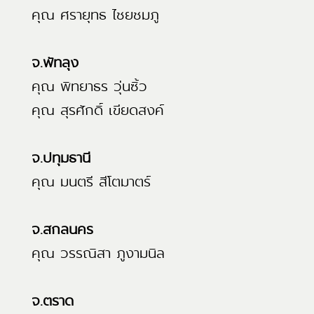
คุณ ศรายุทธ ไชยชมภู
จ.พัทลุง
คุณ พิทยาธร วุ่นซิ้ว
คุณ สุรศักดิ์ เขียดสงค์
จ.ปทุมธานี
คุณ มนตรี สีโตมาตร์
จ.สกลนคร
คุณ วรรณิสา ภูงามนิล
จ.ตราด