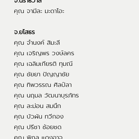
จ.นราธิวาส
คุณ จามีละ มะดาโอะ
จ.ยโสธร
คุณ จำนงค์ สิมะลี
คุณ เจริญพร วงษ์ลคร
คุณ เฉลิมเกียรติ ทุมณี
คุณ ชัยยา ปัญญาชัย
คุณ ทิพวรรณ ศิลป์ลา
คุณ นฤมล วัฒนาบุรภัทร
คุณ ละม่อน สมนึก
คุณ บัวผัน ทวีกอง
คุณ ปรีชา ช้อยชด
คุณ พิกุล แดงอาจ