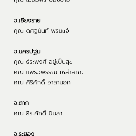
จ.เชียงราย
คุณ ดิศฐนันท์ พรมแจ้
จ.นครปฐม
คุณ ธีระพงศ์ อยู่เป็นสุข
คุณ แพรวพรรณ เหล่าลาภะ
คุณ ศิริศักดิ์ อาสานอก
จ.ตาก
คุณ ธีระศักดิ์ ปันสา
จ.ระยอง