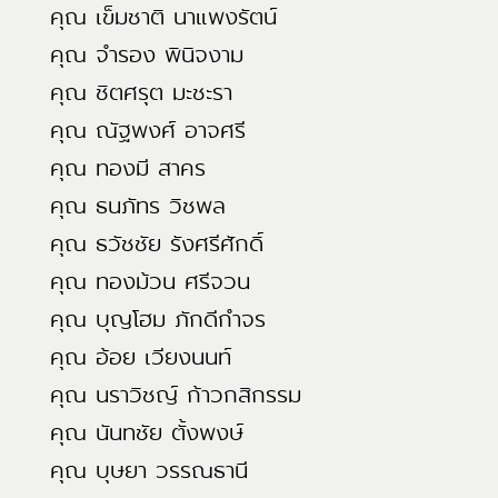
คุณ เข็มชาติ นาแพงรัตน์
คุณ จำรอง พินิจงาม
คุณ ชิตศรุต มะชะรา
คุณ ณัฐพงศ์ อาจศรี
คุณ ทองมี สาคร
คุณ ธนภัทร วิชพล
คุณ ธวัชชัย รังศรีศักดิ์
คุณ ทองม้วน ศรีจวน
คุณ บุญโฮม ภักดีกำจร
คุณ อ้อย เวียงนนท์
คุณ นราวิชญ์ ก้าวกสิกรรม
คุณ นันทชัย ตั้งพงษ์
คุณ บุษยา วรรณธานี