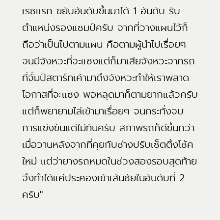
เรซแรก ขยับอันดับขึ้นมาได้ 1 อันดับ รับ
ตำแหน่งรองแชมป์ครับ จากที่วางแผนไว้ก็
ถือว่าเป็นไปตามแผน คือตามผู้นำไปเรื่อยๆ
จนมีจังหวะที่จะแซงแต่ก็มาเสียจังหวะจากรถ
ที่จั้มป์สตาร์ทเค้ามาดึงจังหวะทำให้เราพลาด
โอกาสที่จะแซง พอหลุดมาก็ตามยากแล้วครับ
แต่ก็พยายามไล่เข้ามาเรื่อยๆ จนกระทั่งจบ
การแข่งขันแต่ไม่ทันครับ สภาพรถก็ดีขึ้นกว่า
เมื่อวานหลังจากที่คุยกับช่างปรับเซ็ตติ้งโช้ค
ใหม่ แต่ว่ายางรถหมดในช่วงสองรอบสุดท้าย
จึงทำได้แค่ประคองเข้าเส้นชัยในอันดับที่ 2
ครับ"