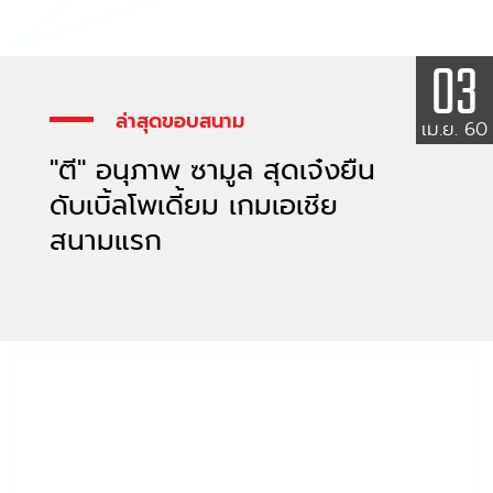
03
ล่าสุดขอบสนาม
เม.ย. 60
"ตี" อนุภาพ ซามูล สุดเจ๋งยืน
ดับเบิ้ลโพเดี้ยม เกมเอเชีย
สนามแรก