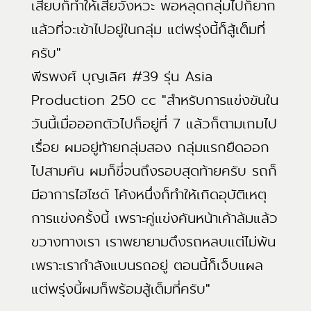
เสียบก็ทำให้เสียจังหวะ พอหลุดกลุ่มไปก็ยาก
แล้วที่จะเข้าไปอยู่ในกลุ่ม แต่พรุ่งนี้ก็สู้เต็มที่
ครับ"
พีรพงศ์ บุญเลิศ #39 รุ่น Asia
Production 250 cc "สำหรับการแข่งขันใน
วันนี้เมื่อออกตัวไปก็อยู่ที่ 7 แล้วก็ตามเกมไป
เรื่อย ผมอยู่ท้ายกลุ่มสอง กลุ่มแรกยืดออก
ไปสามคัน ผมก็ขี่จนถึงรอบสุดท้ายครับ รถก็
มีอาการไฮไซด์ โค้งหนึ่งก็ทำให้เกิดอุบัติเหตุ
การแข่งครั้งนี้ เพราะคู่แข่งคันหน้าเค้าล้มแล้ว
ขวางทางเรา เราพยายามดึงรถหลบแต่ไม่พ้น
เพราะเรากำลังแบนรถอยู่ ตอนนี้ก็เจ็บแผล
แต่พรุ่งนี้ผมก็พร้อมสู้เต็มที่ครับ"