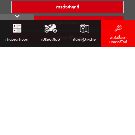
COPYRIGHT 2021 THAI YAMAHA MOTOR CO.,LTD. ALL RIGHTS
การตั้งค่าคุกกี้
RESERVED
ปฏิเสธทั้งหมด
ยอมรับคุกกี้ทั้งหมด
สนใจซื้อรถ
คำนวณ
ค่างวด
เปรียบเทียบ
ค้นหา
ผู้จำหน่าย
มอเตอร์ไซค์