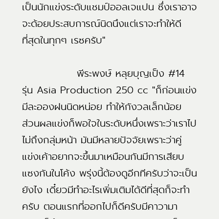
เป็นนักแข่งระดับแชมป์ออลเจแปน ซึ่งเราอาจ
จะด้อยประสบการณ์นิดนึงแต่เราจะทำให้ดี
ที่สุดในทุกๆ เรซครับ"
พีระพงษ์ หลุยบุญเป็ง #14
รุ่น Asia Production 250 cc "ก็ก่อนแข่ง
มีละอองฝนนิดหน่อย ทำให้กังวลเล็กน้อย
ส่วนผลแข่งก็พอใจในระดับหนึ่งเพราะว่าเราไป
ไม่ถึงกลุ่มหน้า มันมีหลายปัจจัยเพราะว่าคู่
แข่งเค้าอยากจะขึ้นมาเหมือนกันมีการเสียบ
แซงกันในโค้ง พรุ่งนี้ต้องดูอีกทีครับว่าจะเป็น
ยังไง เดี๋ยวมีทำอะไรเพิ่มเติมได้ดีที่สุดก็จะทำ
ครับ ตอนแรกที่ออกไปก็ดีครับมีคาวามา