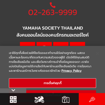
02-263-9999
YAMAHA SOCIETY THAILAND
สังคมออนไลน์ของคนรักรถมอเตอร์ไซค์
เราใช้คุกกี้เพื่อช่วยให้ไซต์ของเราทำงานได้อย่างถูกต้อง แสดง
เนื้อหาและโฆษณาที่ตรงกับความสนใจของผู้ใช้ เปิดให้ใช้คุณสมบัติ
ทางโซเชียลมีเดีย และเพื่อวิเคราะห์การเข้าถึงข้อมูลของเรา เรายัง
แบ่งปันข้อมูลการใช้งานไซต์กับพาร์ทเนอร์โซเชียลมีเดีย การโฆษณา
|
|
WARRANTY
Terms & Conditions
และพาร์ทเนอร์การวิเคราะห์ของเราอีกด้วย
Privacy Policy
นโยบายความเป็นส่วนตัว
COPYRIGHT 2021 THAI YAMAHA MOTOR CO.,LTD. ALL RIGHTS
การตั้งค่าคุกกี้
RESERVED
ปฏิเสธทั้งหมด