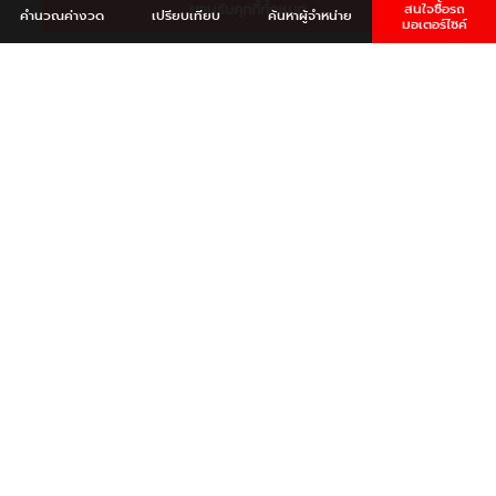
ยอมรับคุกกี้ทั้งหมด
สนใจซื้อรถ
คำนวณ
ค่างวด
เปรียบเทียบ
ค้นหา
ผู้จำหน่าย
มอเตอร์ไซค์