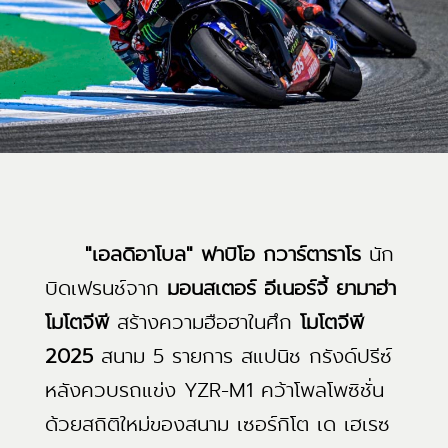
"เอลดิอาโบล" ฟาบิโอ กวาร์ตาราโร
นัก
บิดเฟรนช์จาก
มอนสเตอร์ อีเนอร์จี้ ยามาฮ่า
โมโตจีพี
สร้างความฮือฮาในศึก
โมโตจีพี
2025
สนาม 5 รายการ สแปนิช กรังด์ปรีซ์
หลังควบรถแข่ง YZR-M1 คว้าโพลโพซิชั่น
ด้วยสถิติใหม่ของสนาม เซอร์กิโต เด เฮเรซ