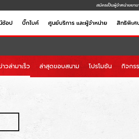
สมัครเป็นผู้จำหน่ายยาม
์ช้อป
บิ๊กไบค์
ศูนย์บริการ และผู้จำหน่าย
สิทธิพิเศ
ข่าวล่ามาเร็ว
ล่าสุดขอบสนาม
โปรโมชัน
กิจกรร