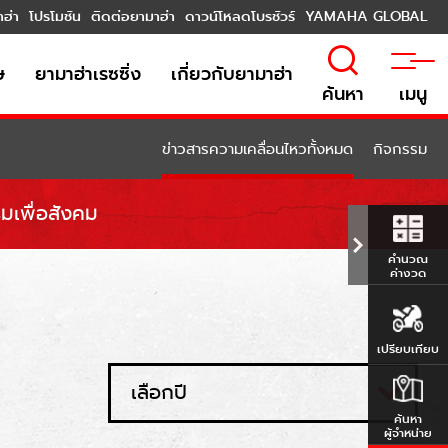
าฮ่า
โปรโมชัน
ติดต่อยามาฮ่า
ดาวน์โหลดโบรชัวร์
YAMAHA GLOBAL
ษ
ยามาฮ่าเรซซิ่ง
เกี่ยวกับยามาฮ่า
ค้นหา
เมนู
ข่าวสารความเคลื่อนไหวทั้งหมด
กิจกรรม
มเพื่อสังคม
คำนวณ
ค่างวด
เปรียบเทียบ
เลือกปี
ค้นหา
ผู้จำหน่าย