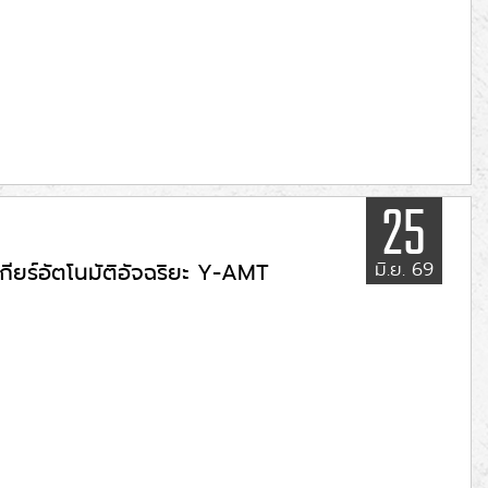
25
มิ.ย. 69
กียร์อัตโนมัติอัจฉริยะ Y-AMT