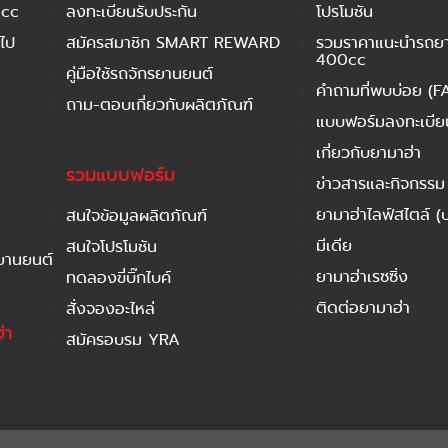
 cc
ลงทะเบียนรับประกัน
โปรโมชัน
ไป
สมัครสมาชิก SMART REWARD
รวมราคาแนะนำรถยาม
400cc
คู่มือใช้รถจักรยานยนต์
คำถามที่พบบ่อย (F
ถาม-ตอบเกี่ยวกับผลิตภัณฑ์
แบบฟอร์มลงทะเบียนร
เกี่ยวกับยามาฮ่า
รวมแบบฟอร์ม
ข่าวสารและกิจกรรม
ยามาฮ่าไลฟ์สไตล์ (
สนใจข้อมูลผลิตภัณฑ์
มีเดีย
สนใจโปรโมชัน
รยานยนต์
ยามาฮ่าเรซซิ่ง
ทดลองขี่บิ๊กไบค์
ติดต่อยามาฮ่า
สั่งจองอะไหล่
่า
สมัครอบรม YRA