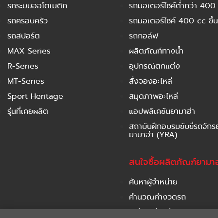
รถระบบออโตเมติก
รถมอเตอร์ไซค์ต่ำกว่า 400
รถครอบครัว
รถมอเตอร์ไซค์ 400 cc ขึ้น
รถสปอร์ต
รถกอล์ฟ
MAX Series
ผลิตภัณฑ์ทางน้ำ
R-Series
อุปกรณ์ตกแต่ง
MT-Series
สั่งจองอะไหล่
Sport Heritage
สมุดภาพอะไหล่
รุ่นที่เคยผลิต
แอปพลิเคชันยามาฮ่า
สถาบันฝึกอบรมขับขี่รถจัก
ยามาฮ่า (YRA)
สนใจซื้อผลิตภัณฑ์ยามาฮ
ค้นหาผู้จำหน่าย
คำนวณค่างวดรถ
เปรียบเทียบรุ่นรถ