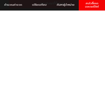
ยอมรับคุกกี้ทั้งหมด
สนใจซื้อรถ
คำนวณ
ค่างวด
เปรียบเทียบ
ค้นหา
ผู้จำหน่าย
มอเตอร์ไซค์
คลิก
YAMAHA SOCIETY THAILAND
สังคมออนไลน์ของคนรักมอเตอร์ไซต์