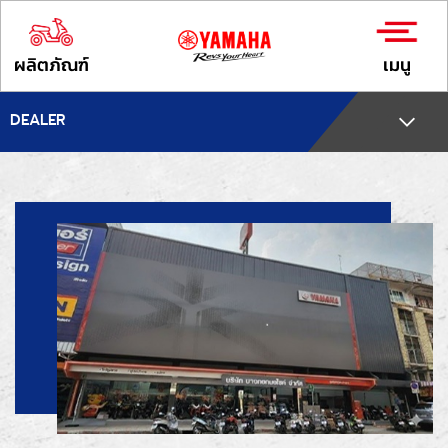
ผลิตภัณฑ์
เมนู
DEALER