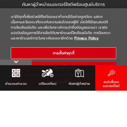
ค้นหาผู้จำหน่ายมอเตอร์ไซต์พร้อมศูนย์บริการ
เราใช้คุกกี้เพื่อช่วยให้ไซต์ของเราทำงานได้อย่างถูกต้อง แสดง
เนื้อหาและโฆษณาที่ตรงกับความสนใจของผู้ใช้ เปิดให้ใช้คุณสมบัติ
ทางโซเชียลมีเดีย และเพื่อวิเคราะห์การเข้าถึงข้อมูลของเรา เรายัง
หรือ
ค้นหาจากตำแหน่งของคุณ
แบ่งปันข้อมูลการใช้งานไซต์กับพาร์ทเนอร์โซเชียลมีเดีย การโฆษณา
และพาร์ทเนอร์การวิเคราะห์ของเราอีกด้วย
Privacy Policy
REQUEST FOR INTEREST
การตั้งค่าคุกกี้
รับข้อมูลสินค้ายามาฮ่า
ปฏิเสธทั้งหมด
คลิก
ยอมรับคุกกี้ทั้งหมด
สนใจซื้อรถ
คำนวณ
ค่างวด
เปรียบเทียบ
ค้นหา
ผู้จำหน่าย
มอเตอร์ไซค์
YAMAHA SOCIETY THAILAND
สังคมออนไลน์ของคนรักมอเตอร์ไซต์