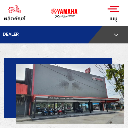
ผลิตภัณฑ์
เมนู
DEALER