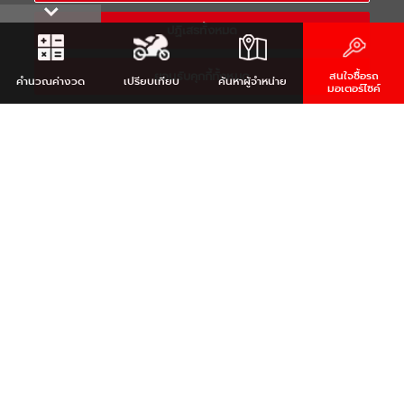
หรือ
ค้นหาจากตำแหน่งของคุณ
ปฏิเสธทั้งหมด
REQUEST FOR INTEREST
ยอมรับคุกกี้ทั้งหมด
สนใจซื้อรถ
รับข้อมูลสินค้ายามาฮ่า
คำนวณ
ค่างวด
เปรียบเทียบ
ค้นหา
ผู้จำหน่าย
มอเตอร์ไซค์
คลิก
YAMAHA SOCIETY THAILAND
สังคมออนไลน์ของคนรักมอเตอร์ไซต์