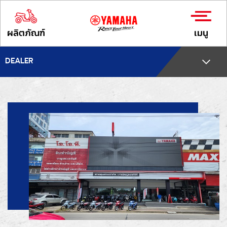
ผลิตภัณฑ์
เมนู
DEALER