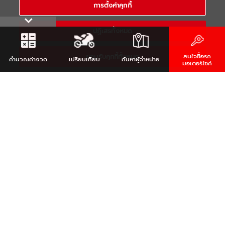
การตั้งค่าคุกกี้
หรือ
ค้นหาจากตำแหน่งของคุณ
ปฏิเสธทั้งหมด
REQUEST FOR INTEREST
ยอมรับคุกกี้ทั้งหมด
สนใจซื้อรถ
คำนวณ
ค่างวด
เปรียบเทียบ
ค้นหา
ผู้จำหน่าย
มอเตอร์ไซค์
รับข้อมูลสินค้ายามาฮ่า
คลิก
YAMAHA SOCIETY THAILAND
สังคมออนไลน์ของคนรักมอเตอร์ไซต์