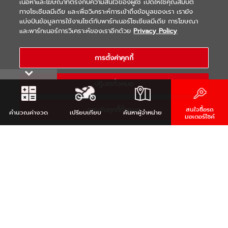
เนื้อหาและโฆษณาที่ตรงกับความสนใจของผู้ใช้ เปิดให้ใช้คุณสมบัติ
ทางโซเชียลมีเดีย และเพื่อวิเคราะห์การเข้าถึงข้อมูลของเรา เรายัง
แบ่งปันข้อมูลการใช้งานไซต์กับพาร์ทเนอร์โซเชียลมีเดีย การโฆษณา
FIND DEALER
และพาร์ทเนอร์การวิเคราะห์ของเราอีกด้วย
Privacy Policy
ค้นหาผู้จำหน่ายมอเตอร์ไซต์พร้อมศูนย์บริการ
การตั้งค่าคุกกี้
ปฏิเสธทั้งหมด
หรือ
ค้นหาจากตำแหน่งของคุณ
ยอมรับคุกกี้ทั้งหมด
สนใจซื้อรถ
คำนวณ
ค่างวด
เปรียบเทียบ
ค้นหา
ผู้จำหน่าย
มอเตอร์ไซค์
REQUEST FOR INTEREST
รับข้อมูลสินค้ายามาฮ่า
คลิก