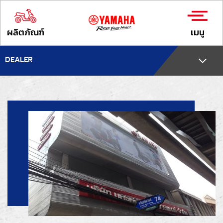
ผลิตภัณฑ์
เมนู
DEALER